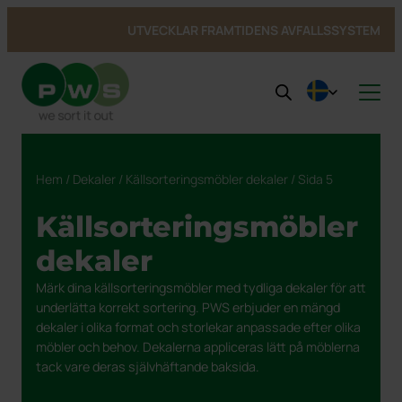
UTVECKLAR FRAMTIDENS AVFALLSSYSTEM
Produkter
Nyheter
Våra produkter
Hem
/
Dekaler
/
Källsorteringsmöbler dekaler
/ Sida 5
Om PWS
Inspiration
Se alla produkter →
Service
Kundcase
Om PWS
Inomhus
Avfallskärl
Källsorteringsmöbler
Hållbarhet
Utvecklat i Norden
Kärlservice
Avfallskärl
Bottentömmande behållare
Referenser UWS
PWS stöttar Team Rynkeby
Bio Select matavfall
Kontakt
Service och reparation
Cirkulär ekonomi
Bottentömmande behållare
Kärlgarage
Referenser fyrfackskärl
Spontanansökan
Certifieringar, Kvalite och ergonomi
Cirkulär strategi
Duo Select
Underjordsbehållare UWS
dekaler
Återvinning av kärl
Kärlskåp
Publika platser
Referenser Purecolour®
Från avfall till resurs
Fyrfackskärl
Märk dina källsorteringsmöbler med tydliga dekaler för att
Hållbarhetsrapport
Papperskorgar
Referenser källsortering inomhus
Purecolour®
underlätta korrekt sortering. PWS erbjuder en mängd
Farligt avfall
Min profil
dekaler i olika format och storlekar anpassade efter olika
Dekaler
möbler och behov. Dekalerna appliceras lätt på möblerna
tack vare deras självhäftande baksida.