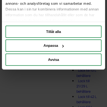
annons- och analysföretag som vi samarbetar med.
Dessa kan i sin tur kombinera informationen med annan
Lock behållare
information som du har tillhandahållit eller som de har
samlat in när du har använt deras tjänster.
Tillåt alla
Anpassa
Avvisa
Lock till 7 L
behållare
Lock till 10 L
behållare
Lock till
21/29 L
behållare
Lock till 42 L
behållare