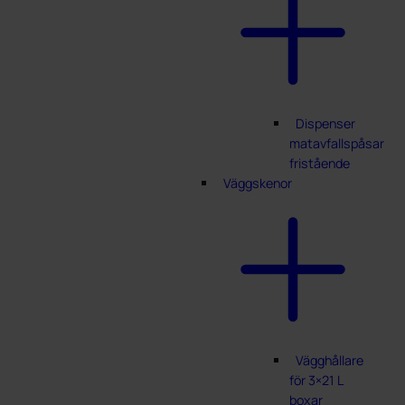
Dispenser
matavfallspåsar
fristående
Väggskenor
Vägghållare
för 3×21 L
boxar