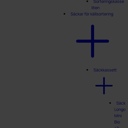
Sorteringskasse
liten
Säckar för källsortering
Säckkassett
Säckk
Longop
Mini
Bio