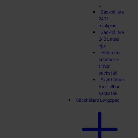
L
Säckhållare
240 L
mjukplast
Säckhållare
240 L med
hjul
Hållare för
sopsäck –
tillhör
säckställ
Skylthållare
A4 – tillhör
säckställ
Säckhållare Longopac