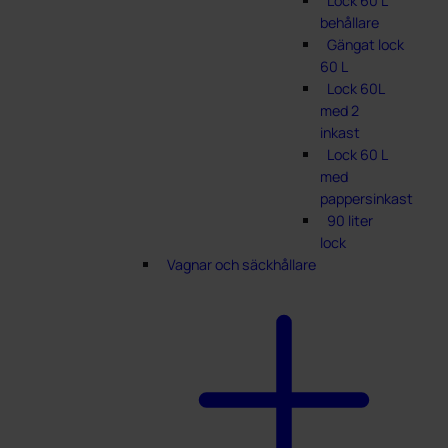
Lock 60 L
behållare
Gängat lock
60 L
Lock 60L
med 2
inkast
Lock 60 L
med
pappersinkast
90 liter
lock
Vagnar och säckhållare