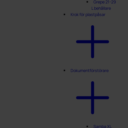
Grepe 21-29
L behållare
Krok för plastpåsar
Dokumentförstörare
Samba XL