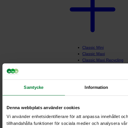
Classic Mini
Classic Maxi
Classic Maxi Recycling
Säckhållare Midi
Dynamic FZB
Säckhållare Midi
Dynamic Pedal FZB
Samtycke
Information
Säckhållare Mini
Dynamic FZB
Säckhållare Mini
Denna webbplats använder cookies
Dynamic Pedal FZB
Vi använder enhetsidentifierare för att anpassa innehållet oc
Platta för Bio kassett
mini ställ
tillhandahålla funktioner för sociala medier och analysera vår 