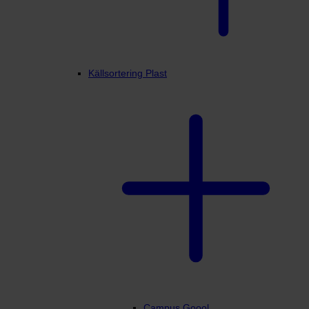
Källsortering Plast
Campus Goool