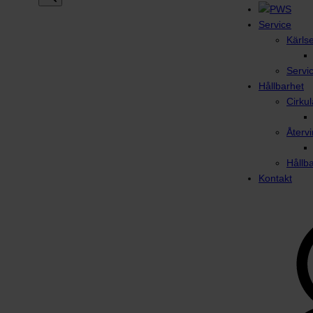
Service
Kärls
Servi
Hållbarhet
Cirku
Återvi
Hållb
Kontakt