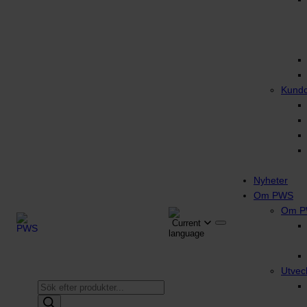
Kund
Nyheter
Om PWS
Om 
Utvec
Produktsökning