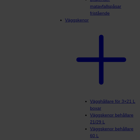
matavfallspåsar
fristående
Väggskenor
Vägghållare för 3×21 L
boxar
Väggskenor behållare
21/29 L
Väggskenor behållare
60 L