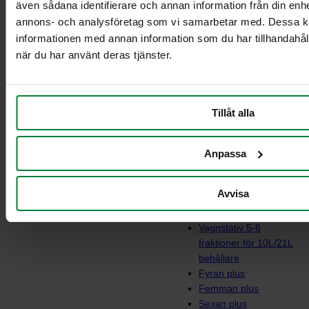
Sorteringsvagnar
även sådana identifierare och annan information från din enhe
annons- och analysföretag som vi samarbetar med. Dessa ka
informationen med annan information som du har tillhandahåll
när du har använt deras tjänster.
Tillåt alla
Anpassa
Vagnstativ 3-4
Avvisa
fraktioner för 10L/21L
behållare
Vagnstativ 5-6
fraktioner för 10L/21L
behållare
Fyran plus
Femman plus
Sexan plus