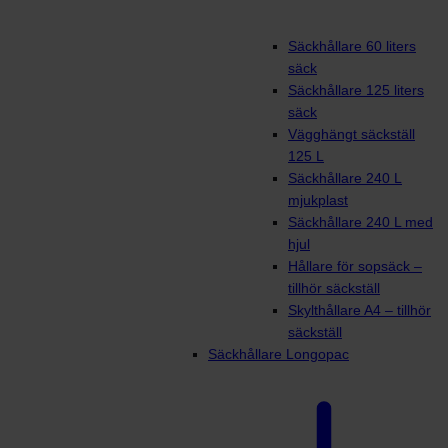
Säckhållare 60 liters
säck
Säckhållare 125 liters
säck
Vägghängt säckställ
125 L
Säckhållare 240 L
mjukplast
Säckhållare 240 L med
hjul
Hållare för sopsäck –
tillhör säckställ
Skylthållare A4 – tillhör
säckställ
Säckhållare Longopac