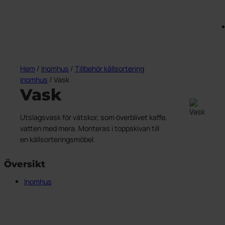
Hem
/
Inomhus
/
Tillbehör källsortering
inomhus
/ Vask
Vask
Utslagsvask för vätskor, som överblivet kaffe,
vatten med mera. Monteras i toppskivan till
en källsorteringsmöbel.
Översikt
Inomhus