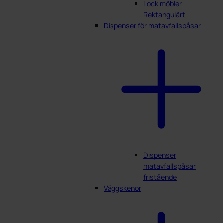
Lock möbler –
Rektangulärt
Dispenser för matavfallspåsar
Dispenser
matavfallspåsar
fristående
Väggskenor