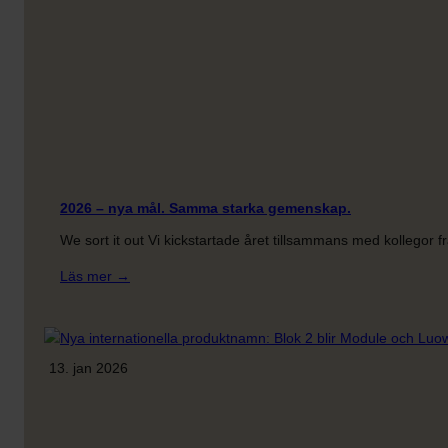
och
hållbar
lösning
2026 – nya mål. Samma starka gemenskap.
We sort it out Vi kickstartade året tillsammans med kollegor
:
Läs mer →
2026
–
nya
mål.
13. jan 2026
Samma
starka
gemenskap.