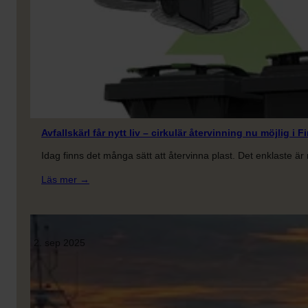
Luowia
blir
Icon
Avfallskärl får nytt liv – cirkulär återvinning nu möjlig i F
Idag finns det många sätt att återvinna plast. Det enklaste ä
:
Läs mer →
Avfallskärl
får
nytt
liv
2. sep 2025
–
cirkulär
återvinning
nu