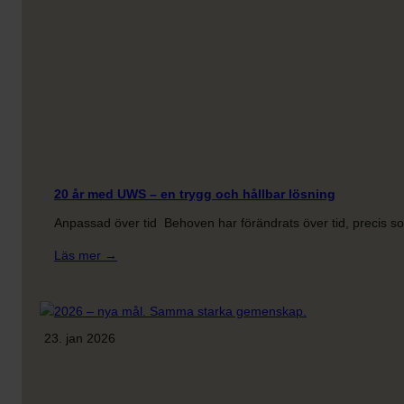
årsmöte
20 år med UWS – en trygg och hållbar lösning
Anpassad över tid Behoven har förändrats över tid, precis 
:
Läs mer →
20
år
med
UWS
23. jan 2026
–
en
trygg