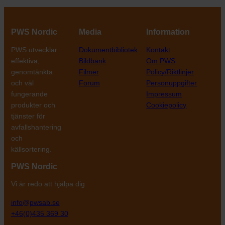
PWS Nordic
Media
Information
PWS utvecklar
Dokumentbibliotek
Kontakt
effektiva,
Bildbank
Om PWS
genomtänkta
Filmer
Policy/Riktlinjer
och väl
Forum
Personuppgifter
fungerande
Impressum
produkter och
Cookiepolicy
tjänster för
avfallshantering
och
källsortering.
PWS Nordic
Vi är redo att hjälpa dig
info@pwsab.se
+46(0)435 369 30