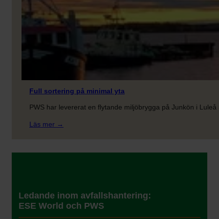
möjlig
i
Finland
Full sortering på minimal yta
PWS har levererat en flytande miljöbrygga på Junkön i Luleå
:
Läs mer →
Full
sortering
på
minimal
yta
Ledande inom avfallshantering:
ESE World och PWS