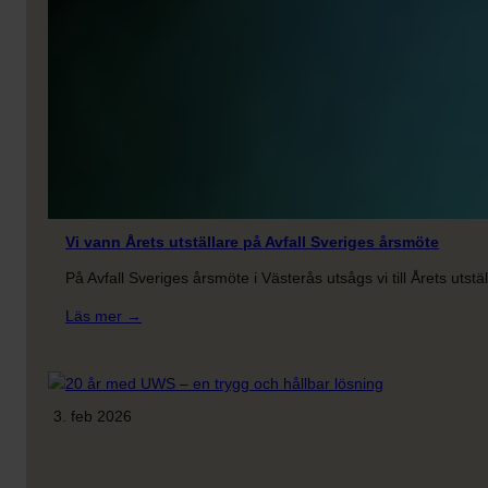
Vi vann Årets utställare på Avfall Sveriges årsmöte
På Avfall Sveriges årsmöte i Västerås utsågs vi till Årets utst
:
Läs mer →
Vi
vann
Årets
utställare
3. feb 2026
på
Avfall
Sveriges