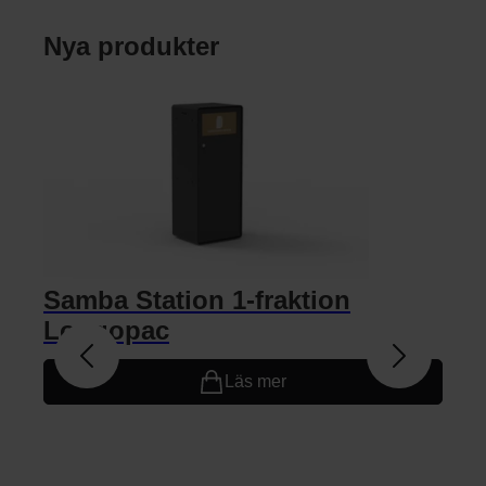
Nya produkter
Samba Station 1-fraktion
Sam
Longopac
Läs mer