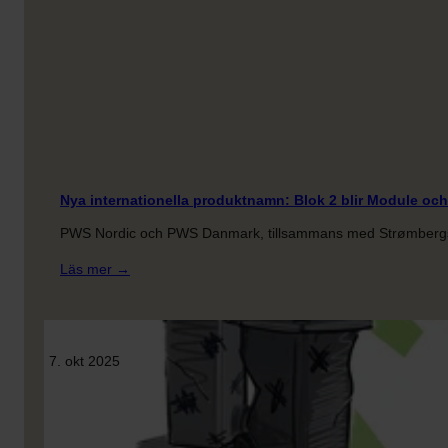
Nya internationella produktnamn: Blok 2 blir Module och
PWS Nordic och PWS Danmark, tillsammans med Strømbergs 
:
Läs mer →
Nya
internationella
produktnamn:
Blok
7. okt 2025
2
blir
Module
och