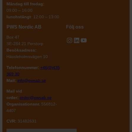
Måndag till fredag:
09:00 – 16:00
lunchstängt
: 12:00 – 13:00
PWS Nordic AB
Följ oss
Box 47
Instagram
LinkedIn
YouTube
SE-284 21 Perstorp
Besöksadress:
Hässleholmsvägen 10
Telefonnummer:
+46(0)435
369 30
Mail:
info@pwsab.se
Mail vid
order:
order@pwsab.se
Organisationsnr.
556812-
4407
CVR:
31482631