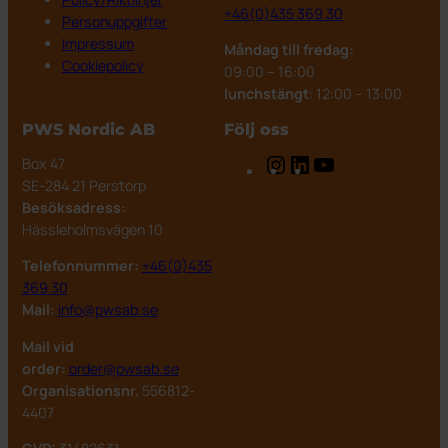
+46(0)435 369 30
Personuppgifter
Impressum
Måndag till fredag:
Cookiepolicy
09:00 – 16:00
lunchstängt
: 12:00 – 13:00
PWS Nordic AB
Följ oss
Instagram
LinkedIn
YouTube
Box 47
SE-284 21 Perstorp
Besöksadress:
Hässleholmsvägen 10
Telefonnummer:
+46(0)435
369 30
Mail:
info@pwsab.se
Mail vid
order:
order@pwsab.se
Organisationsnr.
556812-
4407