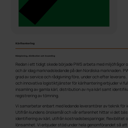
Kärlhantering
Rådgivning, distibution och insamling
Redan i ett tidigt skede började PWS arbeta med miljöfrågor o
och är idag marknadsledande på den Nordiska marknaden. PW
grad av service och rådgivning före, under och efter leverans
och innovativa logistiktjänster för kärlhantering erbjuder vi f
insamling av gamla kärl, distribution av nya kärl samt identifi
registrering av tömning.
Vi samarbetar enbart med ledande leverantörer av teknik för 
Utifrån kundens önskemål och vår erfarenhet hittar vi det bä
identifiering av kärl, utifrån kostnadsbesparingar, flexibilitet
lönsamhet. Vi erbjuder stöd under hela genomförandet så at