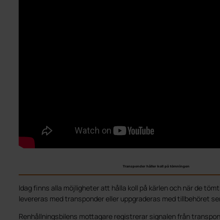
Transponder håller koll på tömningen
Idag finns alla möjligheter att hålla koll på kärlen och när de tömts
levereras med transponder eller uppgraderas med tillbehöret s
Renhållningsbilens mottagare registrerar signalen från transp