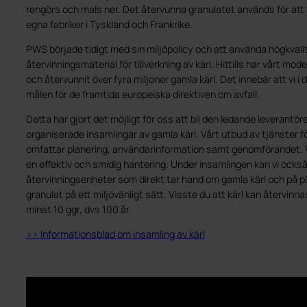
rengörs och mals ner. Det återvunna granulatet används för att ti
egna fabriker i Tyskland och Frankrike.
PWS började tidigt med sin miljöpolicy och att använda högkvalit
återvinningsmaterial för tillverkning av kärl. Hittills har vårt mo
och återvunnit över fyra miljoner gamla kärl. Det innebär att vi i 
målen för de framtida europeiska direktiven om avfall.
Detta har gjort det möjligt för oss att bli den ledande leverantö
organiserade insamlingar av gamla kärl. Vårt utbud av tjänster för
omfattar planering, användarinformation samt genomförandet. V
en effektiv och smidig hantering. Under insamlingen kan vi ocks
återvinningsenheter som direkt tar hand om gamla kärl och på pl
granulat på ett miljövänligt sätt. Visste du att kärl kan återvin
minst 10 ggr, dvs 100 år.
>> Informationsblad om insamling av kärl