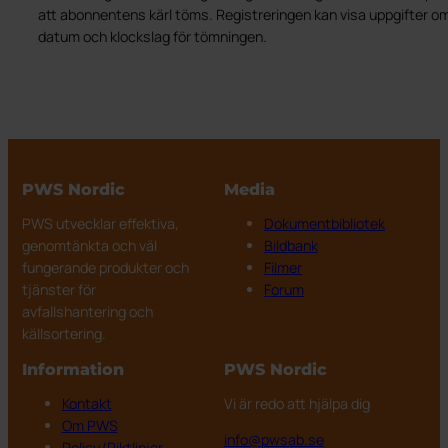
att abonnentens kärl töms. Registreringen kan visa uppgifter 
datum och klockslag för tömningen.
PWS Nordic
Media
PWS utvecklar effektiva,
Dokumentbibliotek
genomtänkta och väl
Bildbank
fungerande produkter och
Filmer
tjänster för
Forum
avfallshantering och
källsortering.
Information
PWS Nordic
Kontakt
Vi är redo att hjälpa dig
Om PWS
info@pwsab.se
Policy/Riktlinjer