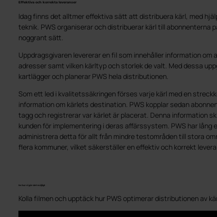
Effektiva och korrekta leveranser
Idag finns det alltmer effektiva sätt att distribuera kärl, med hjä
teknik. PWS organiserar och distribuerar kärl till abonnenterna p
noggrant sätt.
Uppdragsgivaren levererar en fil som innehåller information om
adresser samt vilken kärltyp och storlek de valt. Med dessa upp
kartlägger och planerar PWS hela distributionen.
Som ett led i kvalitetssäkringen förses varje kärl med en streckk
information om kärlets destination. PWS kopplar sedan abonnente
tagg och registrerar var kärlet är placerat. Denna information ski
kunden för implementering i deras affärssystem. PWS har lång e
administrera detta för allt från mindre testområden till stora 
flera kommuner, vilket säkerställer en effektiv och korrekt leve
Se hur vi gör det möjligt
Kolla filmen och upptäck hur PWS optimerar distributionen av kär