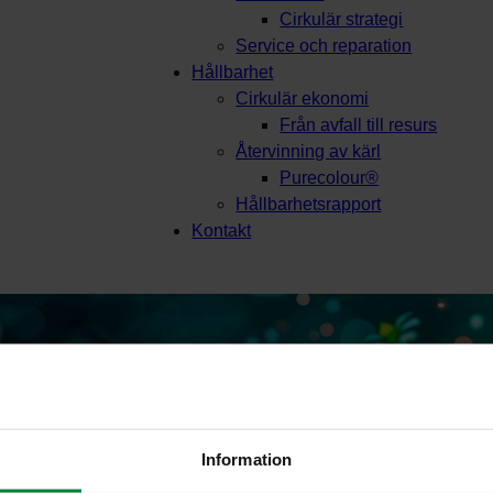
Cirkulär strategi
Service och reparation
Hållbarhet
Cirkulär ekonomi
Från avfall till resurs
Återvinning av kärl
Purecolour®
Hållbarhetsrapport
Kontakt
Information