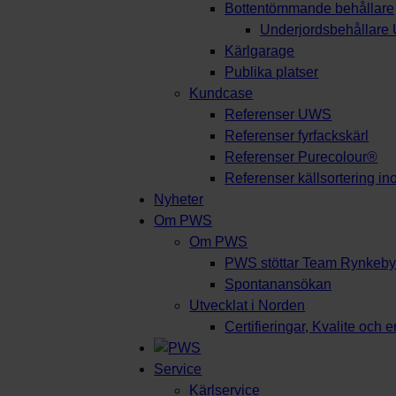
Bottentömmande behållare
Underjordsbehållar
Kärlgarage
Publika platser
Kundcase
Referenser UWS
Referenser fyrfackskärl
Referenser Purecolour®
Referenser källsortering i
Nyheter
Om PWS
Om PWS
PWS stöttar Team Rynkeb
Spontanansökan
Utvecklat i Norden
Certifieringar, Kvalite och 
Service
Kärlservice