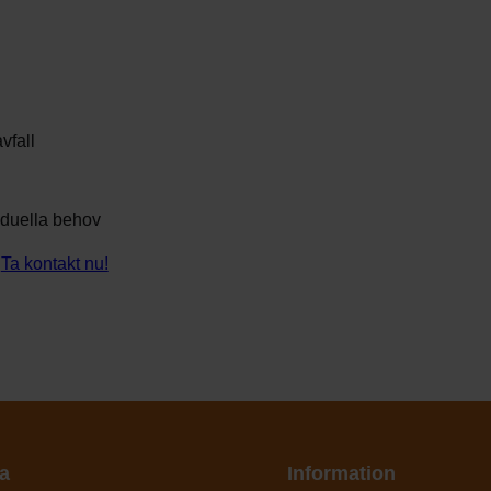
vfall
viduella behov
.
Ta kontakt nu!
a
Information