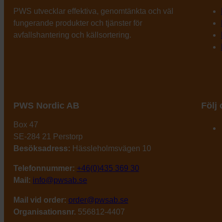
PWS utvecklar effektiva, genomtänkta och väl
fungerande produkter och tjänster för
avfallshantering och källsortering.
PWS Nordic AB
Följ
Box 47
SE-284 21 Perstorp
Besöksadress:
Hässleholmsvägen 10
Telefonnummer:
+46(0)435 369 30
Mail:
info@pwsab.se
Mail vid order:
order@pwsab.se
Organisationsnr.
556812-4407