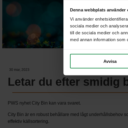
Denna webbplats använder 
Vi använder enhetsidentifierar
sociala medier och analysera 
till de sociala medier och a
med annan information som du 
Avvisa
30 mar, 2023
Letar du efter smidig 
PWS nyhet City Bin kan vara svaret.
City Bin är en robust behållare med lågt underhållsbehov so
effektiv källsortering.