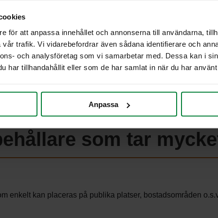
cookies
e för att anpassa innehållet och annonserna till användarna, tillh
vår trafik. Vi vidarebefordrar även sådana identifierare och anna
nnons- och analysföretag som vi samarbetar med. Dessa kan i sin
har tillhandahållit eller som de har samlat in när du har använt 
Anpassa
behållare som tar mycket
m enkelt kan placeras på publika platser, bostadsområden o.s.v.