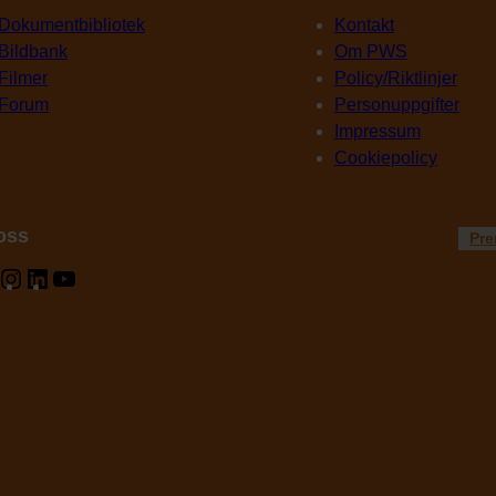
Dokumentbibliotek
Kontakt
Bildbank
Om PWS
Filmer
Policy/Riktlinjer
Forum
Personuppgifter
Impressum
Cookiepolicy
 oss
Pre
Instagram
LinkedIn
YouTube