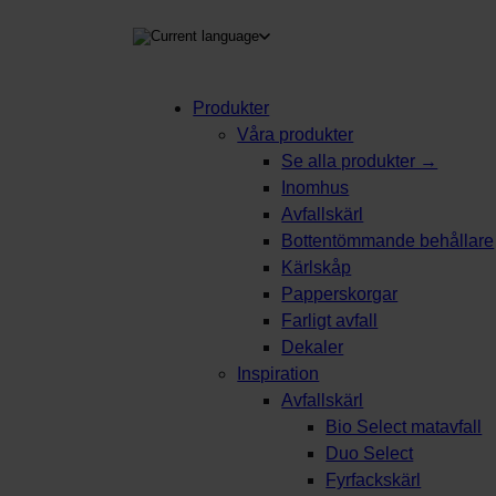
Produkter
Våra produkter
kning
Se alla produkter →
Inomhus
Avfallskärl
Bottentömmande behållare
Kärlskåp
Papperskorgar
Farligt avfall
Dekaler
Inspiration
Avfallskärl
Bio Select matavfall
Duo Select
Fyrfackskärl