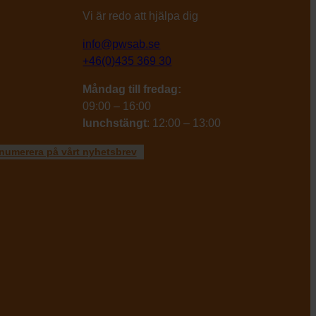
Vi är redo att hjälpa dig
info@pwsab.se
+46(0)435 369 30
Måndag till fredag:
09:00 – 16:00
lunchstängt
: 12:00 – 13:00
numerera på vårt nyhetsbrev