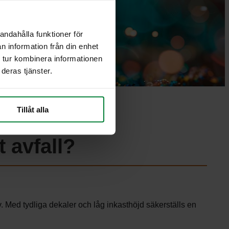
andahålla funktioner för
n information från din enhet
 tur kombinera informationen
deras tjänster.
Tillåt alla
 avfall?
 Med tydliga dekaler och låg inkasthöjd säkerställs en