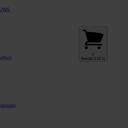
e UWS
0
nomhus
Beställ
0,00
kr
y
ergonomi