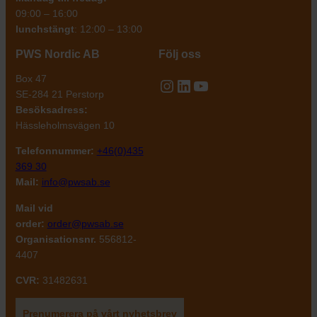
09:00 – 16:00
lunchstängt
: 12:00 – 13:00
PWS Nordic AB
Följ oss
Box 47
Instagram
LinkedIn
YouTube
SE-284 21 Perstorp
Besöksadress:
Hässleholmsvägen 10
Telefonnummer:
+46(0)435
369 30
Mail:
info@pwsab.se
Mail vid
order:
order@pwsab.se
Organisationsnr.
556812-
4407
CVR:
31482631
Prenumerera på vårt nyhetsbrev