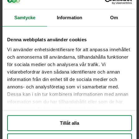
Storlekar från 500 liter upp till 5000 liter.
Anpassningsbara monteringsalternativ – justera djupet
Samtycke
Information
Om
efter dina önskemål.
Testade enligt EN 13071 för högsta säkerhet och kvalitet.
Låsbar inkastlucka – manuellt eller elektroniskt för extra
Denna webbplats använder cookies
trygghet.
Vi använder enhetsidentifierare för att anpassa innehållet
Olika beklädnadsmöjligheter för att passa din omgivning.
och annonserna till användarna, tillhandahålla funktioner
Bio behållare speciellt anpassad för matavfall
Delade behållare för möjlighet att sortera två fraktioner i
för sociala medier och analysera vår trafik. Vi
samma behållare.
vidarebefordrar även sådana identifierare och annan
information från din enhet till de sociala medier och
Satsa på Luowia för att optimera din avfallshantering. Kontakta
annons- och analysföretag som vi samarbetar med.
oss och låt oss tillsammans utforska de bästa alternativen för
Dessa kan i sin tur kombinera informationen med annan
dina behov.
information som du har tillhandahållit eller som de har
Få mer information om Finncont® Luowia genom att klicka här
samlat in när du har använt deras tjänster.
Tillåt alla