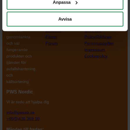
Anpassa
PWS Nordic
Media
Information
Avvisa
PWS utvecklar
Dokumentbibliotek
Kontakt
effektiva,
Bildbank
Om PWS
genomtänkta
Filmer
Policy/Riktlinjer
och väl
Forum
Personuppgifter
fungerande
Impressum
produkter och
Cookiepolicy
tjänster för
avfallshantering
och
källsortering.
PWS Nordic
Vi är redo att hjälpa dig
info@pwsab.se
+46(0)435 369 30
Måndag till fredag: