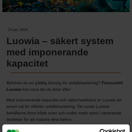
24 jan, 2024
Luowia – säkert system
med imponerande
kapacitet
Behöver du en pålitlig lösning för avfallshantering?
Finncont®
Luowia
kan vara det du letar efter.
Med imponerande kapacitet och säkerhetsfokus är Luowia ett
smart val för effektiv avfallshantering. De runda Luowia-
behållarna finns både ovan och under mark samt i varierande
storlekar för att matcha dina behov.
Upptäck Luowias praktiska funktioner: