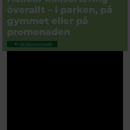
överallt – i parken, på
gymmet eller på
promenaden
Gå tillbaka till media