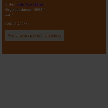
order:
order@pwsab.se
Organisationsnr.
556812-
4407
CVR:
31482631
Prenumerera på vårt nyhetsbrev