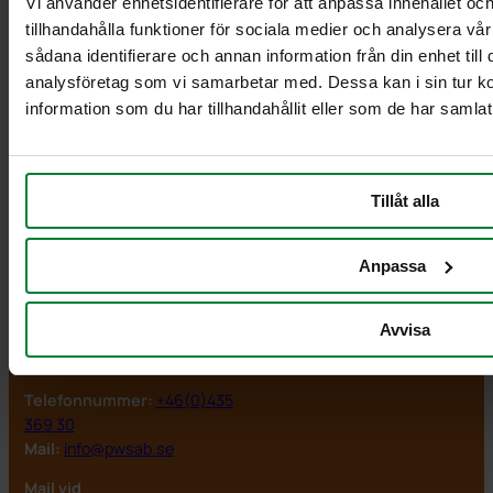
Vi använder enhetsidentifierare för att anpassa innehållet oc
PWS Nordic
tillhandahålla funktioner för sociala medier och analysera vår
sådana identifierare och annan information från din enhet til
Vi är redo att hjälpa dig
analysföretag som vi samarbetar med. Dessa kan i sin tur 
info@pwsab.se
information som du har tillhandahållit eller som de har samlat
+46(0)435 369 30
Måndag till fredag:
09:00 – 16:00
Tillåt alla
lunchstängt
: 12:00 – 13:00
PWS Nordic AB
Följ oss
Anpassa
Box 47
Instagram
LinkedIn
YouTube
SE-284 21 Perstorp
Avvisa
Besöksadress:
Hässleholmsvägen 10
Telefonnummer:
+46(0)435
369 30
Mail:
info@pwsab.se
Mail vid