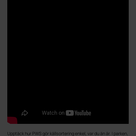
Upptäck hur PWS gör källsortering enkel, var du än är. I parken,