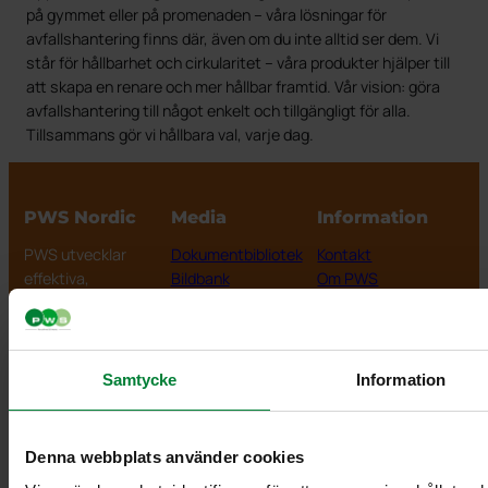
på gymmet eller på promenaden – våra lösningar för
avfallshantering finns där, även om du inte alltid ser dem. Vi
står för hållbarhet och cirkularitet – våra produkter hjälper till
att skapa en renare och mer hållbar framtid. Vår vision: göra
avfallshantering till något enkelt och tillgängligt för alla.
Tillsammans gör vi hållbara val, varje dag.
PWS Nordic
Media
Information
PWS utvecklar
Dokumentbibliotek
Kontakt
effektiva,
Bildbank
Om PWS
genomtänkta
Filmer
Policy/Riktlinjer
och väl
Forum
Personuppgifter
fungerande
Impressum
produkter och
Cookiepolicy
Samtycke
Information
tjänster för
avfallshantering
och
Denna webbplats använder cookies
källsortering.