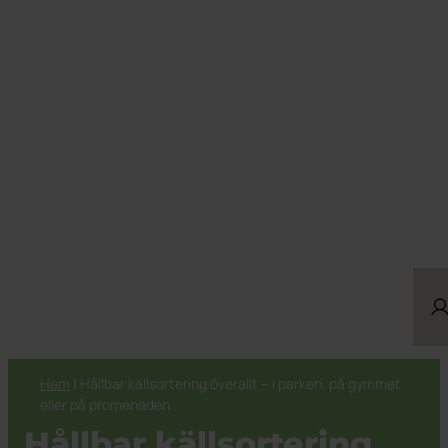
Hem
|
Hållbar källsortering överallt – i parken, på gymmet
eller på promenaden
Hållbar källsortering