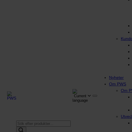
Kund
Nyheter
Om PWS
Om 
Utvec
Produktsökning