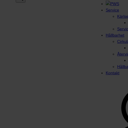
Service
Kärls
Servi
Hållbarhet
Cirku
Återvi
Hållb
Kontakt