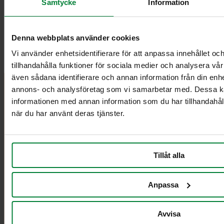
Samtycke
Information
Denna webbplats använder cookies
Vi använder enhetsidentifierare för att anpassa innehållet oc
tillhandahålla funktioner för sociala medier och analysera vår 
även sådana identifierare och annan information från din enhe
annons- och analysföretag som vi samarbetar med. Dessa ka
PWS Nordic
Media
informationen med annan information som du har tillhandahåll
när du har använt deras tjänster.
PWS utvecklar effektiva,
Dokumentbibliotek
genomtänkta och väl
Bildbank
fungerande produkter och
Filmer
tjänster för avfallshantering
Forum
Tillåt alla
och källsortering.
Information
PWS Nordic
Anpassa
Kontakt
Vi är redo att hjälpa dig
Om PWS
info@pwsab.se
Avvisa
Policy/Riktlinjer
+46(0)435 369 30