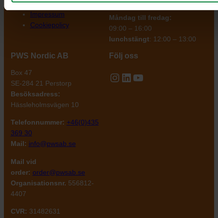
Personuppgifter
Impressum
Måndag till fredag:
Cookiepolicy
09:00 – 16:00
lunchstängt
: 12:00 – 13:00
PWS Nordic AB
Följ oss
Box 47
Instagram
LinkedIn
YouTube
SE-284 21 Perstorp
Besöksadress:
Hässleholmsvägen 10
Telefonnummer:
+46(0)435
369 30
Mail:
info@pwsab.se
Mail vid
order:
order@pwsab.se
Organisationsnr.
556812-
4407
CVR:
31482631