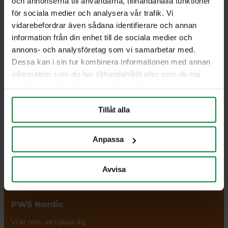
och annonserna till användarna, tillhandahålla funktioner
för sociala medier och analysera vår trafik. Vi
vidarebefordrar även sådana identifierare och annan
information från din enhet till de sociala medier och
annons- och analysföretag som vi samarbetar med.
Dessa kan i sin tur kombinera informationen med annan
PWS Nordic
Media
Information
information som du har tillhandahållit eller som de har
PWS utvecklar
Dokumentbibliotek
Kontakt
samlat in när du har använt deras tjänster.
effektiva,
Bildbank
Om PWS
genomtänkta
Filmer
Policy/Riktlinjer
Tillåt alla
och väl
Forum
Personuppgifter
fungerande
Impressum
Anpassa
produkter och
Cookiepolicy
tjänster för
avfallshantering
Avvisa
och
källsortering.
PWS Nordic
Vi är redo att hjälpa dig