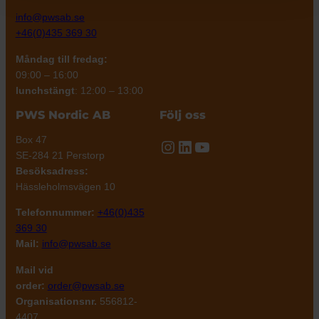
info@pwsab.se
+46(0)435 369 30
Måndag till fredag:
09:00 – 16:00
lunchstängt
: 12:00 – 13:00
PWS Nordic AB
Följ oss
Box 47
Instagram
LinkedIn
YouTube
SE-284 21 Perstorp
Besöksadress:
Hässleholmsvägen 10
Telefonnummer:
+46(0)435
369 30
Mail:
info@pwsab.se
Mail vid
order:
order@pwsab.se
Organisationsnr.
556812-
4407