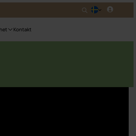
het
Kontakt
nser UWS
ser fyrfackskärl
ser Purecolour®
ser källsortering inomhus