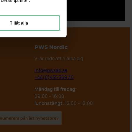
deras tjänster.
Tillåt alla
PWS Nordic
Vi är redo att hjälpa dig
info@pwsab.se
+46(0)435 369 30
Måndag till fredag:
09:00 – 16:00
lunchstängt
: 12:00 – 13:00
numerera på vårt nyhetsbrev