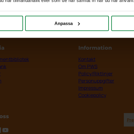
har tillhandahållit eller som de har samlat in när du har använt 
Anpassa
ia
Information
entbibliotek
Kontakt
ank
Om PWS
r
Policy/Riktlinjer
m
Personuppgifter
Impressum
Cookiepolicy
 oss
Pre
tagram
inkedIn
YouTube