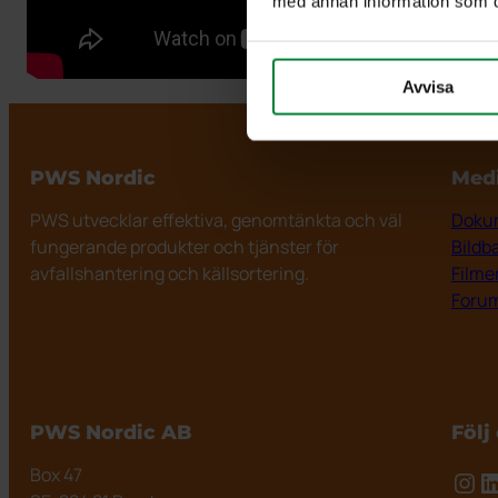
med annan information som du 
Avvisa
PWS Nordic
Med
PWS utvecklar effektiva, genomtänkta och väl
Dokum
fungerande produkter och tjänster för
Bildb
avfallshantering och källsortering.
Filme
Foru
PWS Nordic AB
Följ
Box 47
Ins
L