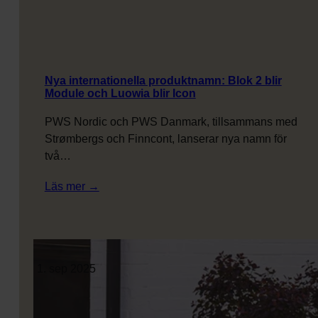
Nya internationella produktnamn: Blok 2 blir
Module och Luowia blir Icon
PWS Nordic och PWS Danmark, tillsammans med
Strømbergs och Finncont, lanserar nya namn för
två…
:
Läs mer →
Nya
internationella
produktnamn:
Blok
1. sep 2025
2
blir
Module