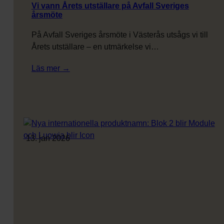
Vi vann Årets utställare på Avfall Sveriges
årsmöte
På Avfall Sveriges årsmöte i Västerås utsågs vi till
Årets utställare – en utmärkelse vi…
:
Läs mer →
Vi
vann
Årets
utställare
på
13. jan 2026
Avfall
Sveriges
årsmöte