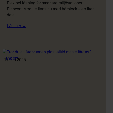
Flexibel lösning för smartare miljöstationer
Finncont Module finns nu med hörnlock – en liten
detalj…
:
Läs mer →
Hörnlock
till
Module
11. feb 2025