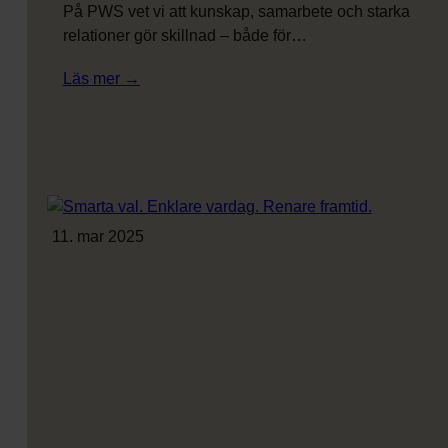
På PWS vet vi att kunskap, samarbete och starka
relationer gör skillnad – både för…
:
Läs mer →
Två
dagar
för
utveckling
–
tillbaka
11. mar 2025
på
måndag!