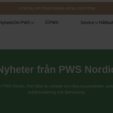
UTVECKLAR FRAMTIDENS AVFALLSSYSTEM
Nyheter
Om PWS
Service
Hållbar
Avfallskärl
Certifieringar, Kvalite och ergonomi
Purecolour®
Refere
Referen
Bio Select matavfall
Referen
Duo Select
Referen
Nyheter från PWS Nordi
Fyrfackskärl
Bottentömmande behållare
Underjordsbehållare UWS
Kärlgarage
n PWS Nordic. Här hittar du nyheter om våra nya produkter, spä
Publika platser
avfallshantering och återvinning.