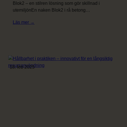
Blok2 – en stilren lösning som gör skillnad i
utemiljönEn naken Blok2 i rå betong…
:
Läs mer →
Betong
med
attityd
18. feb 2025