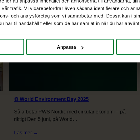
e för att anpassa innehållet och annonserna till användarna, tillh
avfallshantering
vår trafik. Vi vidarebefordrar även sådana identifierare och anna
5. jun 2025
utomhus
nnons- och analysföretag som vi samarbetar med. Dessa kan i sin
har tillhandahållit eller som de har samlat in när du har använt 
Anpassa
♻️ World Environment Day 2025
Så arbetar PWS Nordic med cirkulär ekonomi – på
riktigt Den 5 juni, på World…
:
Läs mer →
♻️