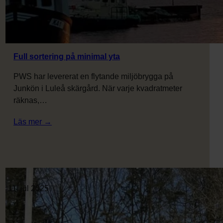
Full sortering på minimal yta
PWS har levererat en flytande miljöbrygga på
Junkön i Luleå skärgård. När varje kvadratmeter
räknas,…
:
Läs mer →
Full
sortering
på
minimal
yta
11. jul 2025