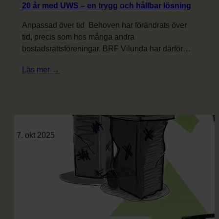
20 år med UWS – en trygg och hållbar lösning
Anpassad över tid Behoven har förändrats över
tid, precis som hos många andra
bostadsrättsföreningar. BRF Vilunda har därför…
:
Läs mer →
20
år
med
UWS
–
7. okt 2025
en
trygg
och
hållbar
lösning