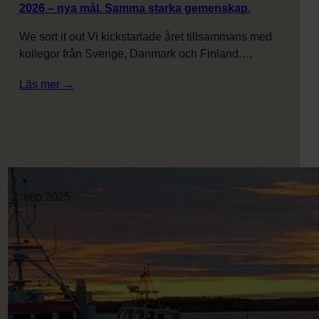
2026 – nya mål. Samma starka gemenskap.
We sort it out Vi kickstartade året tillsammans med
kollegor från Sverige, Danmark och Finland.…
:
Läs mer →
2026
–
nya
mål.
Samma
starka
2. sep 2025
gemenskap.