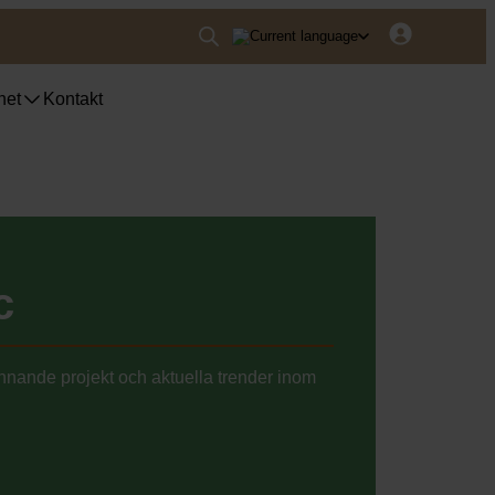
het
Kontakt
nser UWS
ser fyrfackskärl
ser Purecolour®
ser källsortering inomhus
c
nnande projekt och aktuella trender inom