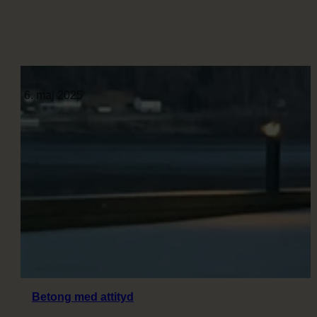
World
Environment
Day
2025
6. maj 2025
Betong med attityd