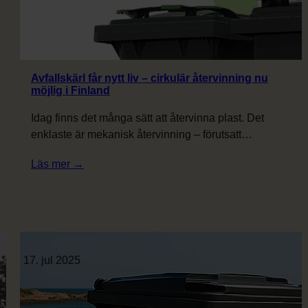
Avfallskärl får nytt liv – cirkulär återvinning nu
möjlig i Finland
Idag finns det många sätt att återvinna plast. Det
enklaste är mekanisk återvinning – förutsatt…
:
Läs mer →
Avfallskärl
får
nytt
liv
–
17. jul 2025
cirkulär
återvinning
nu