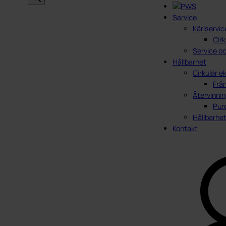
Service
Kärlservic
Cirk
Service oc
Hållbarhet
Cirkulär 
Från
Återvinnin
Pur
Hållbarhe
Kontakt