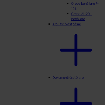
Grepe behållare 7-
12 L
Grepe 21-29 L
behållare
Krok för plastpåsar
Dokumentförstörare