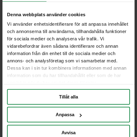
Artikelnummer 973201
Denna webbplats använder cookies
Universal dekal med antiklotterlaminat, som hjälper
användare att enkelt identifiera behållaren för
Vi använder enhetsidentifierare för att anpassa innehållet
restavfall. Särskilt framtagen för att passa för
och annonserna till användarna, tillhandahålla funktioner
inkastluckorna på våra Drive-In-skåp.
för sociala medier och analysera vår trafik. Vi
vidarebefordrar även sådana identifierare och annan
Mått: 107×140 mm
information från din enhet till de sociala medier och
Självhäftande baksida för enkel applicering.
annons- och analysföretag som vi samarbetar med.
Dessa kan i sin tur kombinera informationen med annan
Jag vill få en offert
information som du har tillhandahållit eller som de har
samlat in när du har använt deras tjänster.
Tillåt alla
PWS Nordic
Media
Information
PWS utvecklar
Dokumentbibliotek
Kontakt
Anpassa
effektiva,
Bildbank
Om PWS
genomtänkta
Filmer
Policy/Riktlinjer
Avvisa
och väl
Forum
Personuppgifter