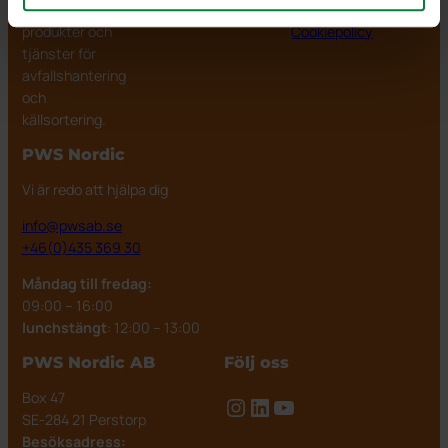
fungerande
Impressum
produkter och
Cookiepolicy
tjänster för
avfallshantering
och
källsortering.
PWS Nordic
Vi är redo att hjälpa dig
info@pwsab.se
+46(0)435 369 30
Måndag till fredag:
09:00 – 16:00
lunchstängt
: 12:00 – 13:00
PWS Nordic AB
Följ oss
Box 47
Instagram
LinkedIn
YouTube
SE-284 21 Perstorp
Besöksadress: