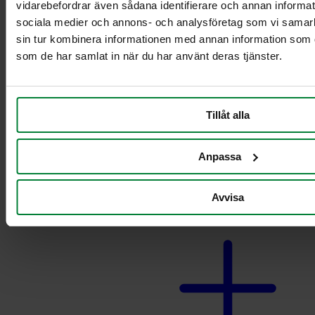
vidarebefordrar även sådana identifierare och annan informatio
Vagnstativ 3-4
sociala medier och annons- och analysföretag som vi samar
fraktioner för
sin tur kombinera informationen med annan information som du 
10L/21L behållare
Vagnstativ 5-6
som de har samlat in när du har använt deras tjänster.
fraktioner för
10L/21L behållare
Fyran plus
Tillåt alla
Femman plus
Sexan plus
Sjuan plus
Anpassa
Fyran
Femman
Sjuan
Avvisa
Vagnar till behållare