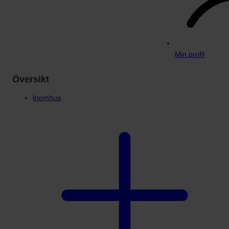
Min profil
Översikt
Inomhus