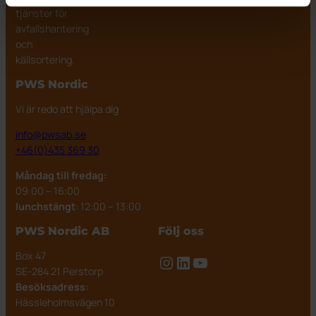
tjänster för
avfallshantering
och
källsortering.
PWS Nordic
Vi är redo att hjälpa dig
info@pwsab.se
+46(0)435 369 30
Måndag till fredag:
09:00 – 16:00
lunchstängt
: 12:00 – 13:00
PWS Nordic AB
Följ oss
Box 47
Instagram
LinkedIn
YouTube
SE-284 21 Perstorp
Besöksadress:
Hässleholmsvägen 10