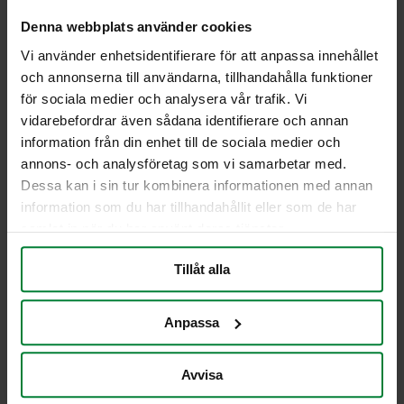
Plåtskylt tillverkad i hållbar aluminium. Med måtten
330 x 75 mm och rundade hörn (R5) erbjuder
Denna webbplats använder cookies
skylten en tydlig och effektiv märkning för
Vi använder enhetsidentifierare för att anpassa innehållet
återvinning av metallförpackningar.
och annonserna till användarna, tillhandahålla funktioner
Material
för sociala medier och analysera vår trafik. Vi
vidarebefordrar även sådana identifierare och annan
Aluminium
330x75R5
information från din enhet till de sociala medier och
annons- och analysföretag som vi samarbetar med.
Dessa kan i sin tur kombinera informationen med annan
Jag vill få en offert
information som du har tillhandahållit eller som de har
samlat in när du har använt deras tjänster.
Tillåt alla
PWS Nordic
Media
Information
PWS utvecklar
Dokumentbibliotek
Kontakt
effektiva,
Bildbank
Om PWS
Anpassa
genomtänkta
Filmer
Policy/Riktlinjer
och väl
Forum
Personuppgifter
Avvisa
fungerande
Impressum
produkter och
Cookiepolicy