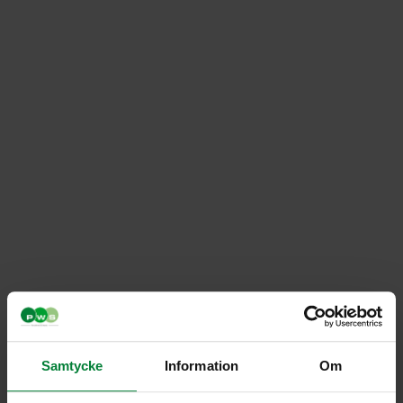
Plåtskylt – Metallförp
Samtycke
Information
Om
Artikelnummer PWS039