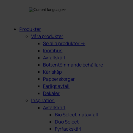
Produkter
Våra produkter
ing
Se alla produkter →
Inomhus
Avfallskärl
Bottentömmande behållare
Kärlskåp
Papperskorgar
Farligt avfall
Dekaler
Inspiration
Avfallskärl
Bio Select matavfall
Duo Select
Fyrfackskärl