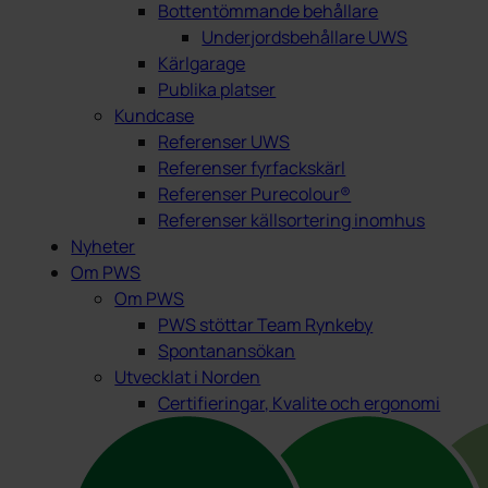
Bottentömmande behållare
Underjordsbehållare UWS
Kärlgarage
Publika platser
Kundcase
Referenser UWS
Referenser fyrfackskärl
Referenser Purecolour®
Referenser källsortering inomhus
Nyheter
Om PWS
Om PWS
PWS stöttar Team Rynkeby
Spontanansökan
Utvecklat i Norden
Certifieringar, Kvalite och ergonomi