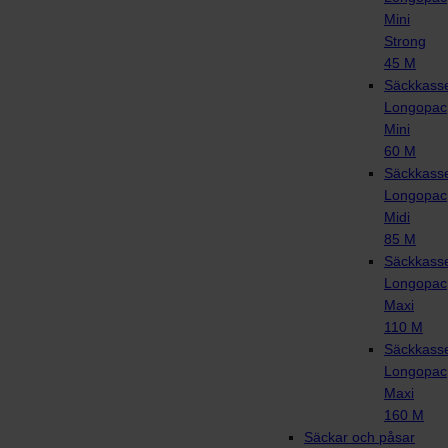
Mini
Strong
45 M
Säckkasse
Longopac
Mini
60 M
Säckkasse
Longopac
Midi
85 M
Säckkasse
Longopac
Maxi
110 M
Säckkasse
Longopac
Maxi
160 M
Säckar och påsar