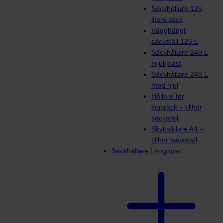
Säckhållare 125
liters säck
Vägghängt
säckställ 125 L
Säckhållare 240 L
mjukplast
Säckhållare 240 L
med hjul
Hållare för
sopsäck – tillhör
säckställ
Skylthållare A4 –
tillhör säckställ
Säckhållare Longopac