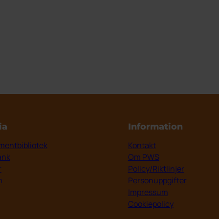
ia
Information
entbibliotek
Kontakt
ank
Om PWS
r
Policy/Riktlinjer
m
Personuppgifter
Impressum
Cookiepolicy