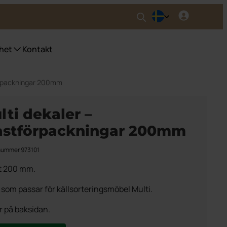
het
Kontakt
förpackningar 200mm
nser UWS
ser fyrfackskärl
lti dekaler –
ser Purecolour®
astförpackningar 200mm
ser källsortering inomhus
nummer 973101
t 200 mm.
 som passar för källsorteringsmöbel Multi.
er på baksidan.