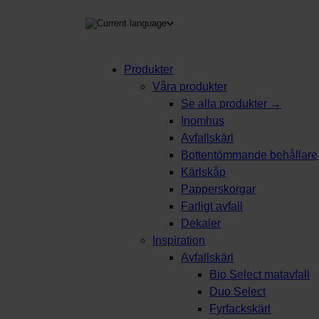
Produkter
Våra produkter
kning
Se alla produkter →
Inomhus
Avfallskärl
Bottentömmande behållare
Kärlskåp
Papperskorgar
Farligt avfall
Dekaler
Inspiration
Avfallskärl
Bio Select matavfall
Duo Select
Fyrfackskärl