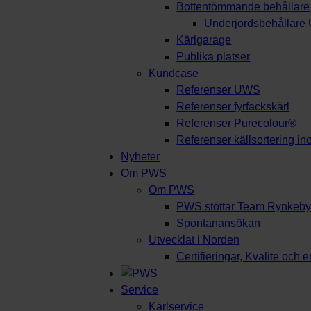
Bottentömmande behållare
Underjordsbehållar
Kärlgarage
Publika platser
Kundcase
Referenser UWS
Referenser fyrfackskärl
Referenser Purecolour®
Referenser källsortering i
Nyheter
Om PWS
Om PWS
PWS stöttar Team Rynkeb
Spontanansökan
Utvecklat i Norden
Certifieringar, Kvalite och 
Service
Kärlservice