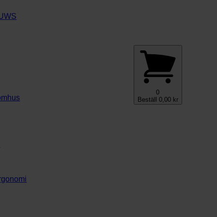
e UWS
0
nomhus
Beställ
0,00
kr
y
ergonomi