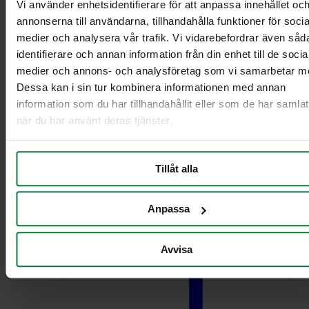
Vi använder enhetsidentifierare för att anpassa innehållet oc
behållare
annonserna till användarna, tillhandahålla funktioner för socia
Lock till 42 L behållare
medier och analysera vår trafik. Vi vidarebefordrar även såd
Lock 60 L behållare
identifierare och annan information från din enhet till de socia
Gängat lock 60 L
Lock 60L med 2 inkast
medier och annons- och analysföretag som vi samarbetar m
Lock 60 L med
Dessa kan i sin tur kombinera informationen med annan
pappersinkast
information som du har tillhandahållit eller som de har samlat
90 liter lock
när du har använt deras tjänster.
Vagnar och säckhållare
Tillåt alla
Anpassa
Avvisa