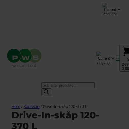
UTVECKLAR
FRAMTIDENS
AVFALLSSYSTEM
Produktsökning
0
Best
0,0
Produktsökning
Produkter
Hem
/
Kärlskåp
/ Drive-In-skåp 120-370 L
Nyheter
Våra produkter
Drive-In-skåp 120-
Om PWS
Inspiration
Se alla produkter →
370 L
Kundcase
Om PWS
Inomhus
Avfallskärl