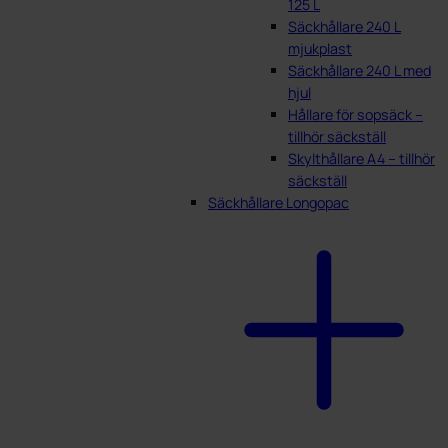
125 L
Säckhållare 240 L
mjukplast
Säckhållare 240 L med
hjul
Hållare för sopsäck –
tillhör säckställ
Skylthållare A4 – tillhör
säckställ
Säckhållare Longopac