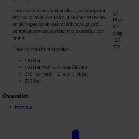
Utvecklat i Norden
Avfallskärl
Bottentömmande behållare
Referenser UWS
PWS stöttar Team Rynkeby
Bio Select matavfall
Bottentömmande behållare
Kärlgarage
Referenser fyrfackskärl
Spontanansökan
Certifieringar, Kvalite och ergonomi
Duo Select
Underjordsbehållare UWS
Drive In är inte en traditionell papperskorg, utan
Kärlskåp
Publika platser
Referenser Purecolour®
Fyrfackskärl
ett skal för avfallskärl på hjul. Skåpet passar in i
Papperskorgar
Referenser källsortering inomhus
omgivningen på ett diskret och prydligt sätt
Service
samtidigt som det skyddar mot skadedjur och
Farligt avfall
Hållbarhet
Kärlservice
brand.
Dekaler
Kontakt
Service och reparation
Cirkulär ekonomi
Cirkulär strategi
Återvinning av kärl
Från avfall till resurs
Drive In finns i flera storlekar:
Hållbarhetsrapport
Purecolour®
120 liter
140 liter med 1-, 2- eller 3 inkast
240 liter med 1-, 2- eller 3 inkast
370 liter
Översikt
Inomhus