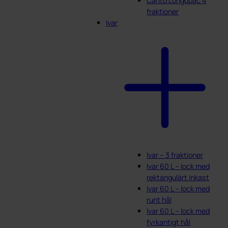
Canto Longopac 4
fraktioner
Ivar
Ivar – 3 fraktioner
Ivar 60 L – lock med
rektangulärt inkast
Ivar 60 L – lock med
runt hål
Ivar 60 L – lock med
fyrkantigt hål