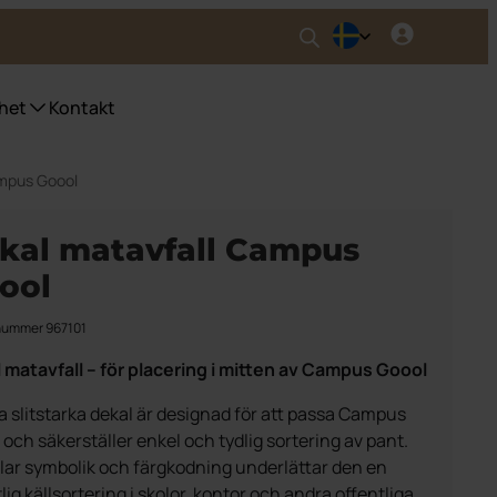
het
Kontakt
ampus Goool
nser UWS
ser fyrfackskärl
kal matavfall Campus
ser Purecolour®
ool
ser källsortering inomhus
nummer 967101
 matavfall – för placering i mitten av Campus Goool
 slitstarka dekal är designad för att passa Campus
 och säkerställer enkel och tydlig sortering av pant.
lar symbolik och färgkodning underlättar den en
ig källsortering i skolor, kontor och andra offentliga