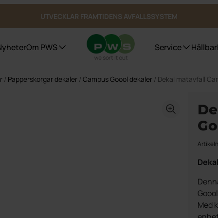
UTVECKLAR FRAMTIDENS AVFALLSSYSTEM
Nyheter
Om PWS
Service
Hållbar
r
/
Papperskorgar dekaler
/
Campus Goool dekaler
/ Dekal matavfall C
Avfallskärl
Certifieringar, Kvalite och ergonomi
Purecolour®
Refere
Referen
De
Bio Select matavfall
Referen
Duo Select
Go
Referen
Fyrfackskärl
Bottentömmande behållare
Artikel
Underjordsbehållare UWS
Dekal
Kärlgarage
Publika platser
Denna
Goool
Med k
enhetl