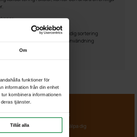
r.
kaper:
assad för Campus Goool
lig och hållbar märkning för smidig sortering
tstark yta som står emot daglig användning
Om
 vill få en offert
andahålla funktioner för
n information från din enhet
 tur kombinera informationen
deras tjänster.
PWS Nordic
Tillåt alla
Vi är redo att hjälpa dig