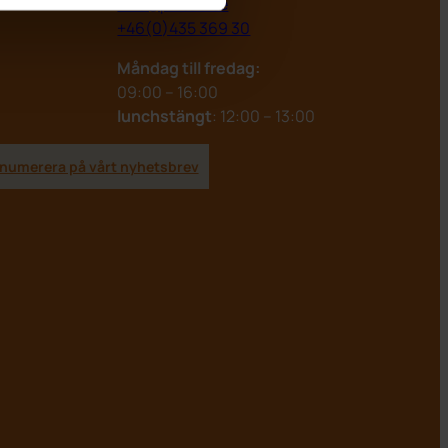
info@pwsab.se
+46(0)435 369 30
Måndag till fredag:
09:00 – 16:00
lunchstängt
: 12:00 – 13:00
numerera på vårt nyhetsbrev