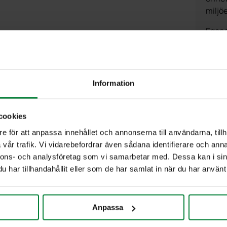
miljöe
Egens
✔ Anp
✔ Tyd
✔ Sli
Information
Jag
cookies
e för att anpassa innehållet och annonserna till användarna, tillh
vår trafik. Vi vidarebefordrar även sådana identifierare och anna
nnons- och analysföretag som vi samarbetar med. Dessa kan i sin
har tillhandahållit eller som de har samlat in när du har använt 
ia
Information
Anpassa
entbibliotek
Kontakt
ank
Om PWS