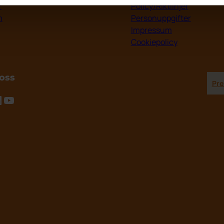
r
Policy/Riktlinjer
m
Personuppgifter
Impressum
Cookiepolicy
 oss
Pre
tagram
inkedIn
YouTube