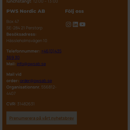
lunchstängt
: 12:00 – 13:00
PWS Nordic AB
Följ oss
Box 47
Instagram
LinkedIn
YouTube
SE-284 21 Perstorp
Besöksadress:
Hässleholmsvägen 10
Telefonnummer:
+46(0)435
369 30
Mail:
info@pwsab.se
Mail vid
order:
order@pwsab.se
Organisationsnr.
556812-
4407
CVR:
31482631
Prenumerera på vårt nyhetsbrev