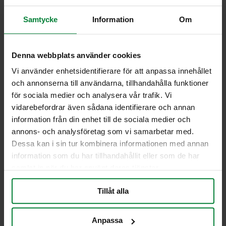
Teknisk data
Samtycke
Information
Om
Volym: 42 liter
Vikt komplett: 9,2 kg
Denna webbplats använder cookies
Tömning: Bottentömning
Material: Galvaniserat stål/galvaniserat och
Vi använder enhetsidentifierare för att anpassa innehållet
målat stål
och annonserna till användarna, tillhandahålla funktioner
Dimensioner h x b x d: 600 x 400 x 306 mm
för sociala medier och analysera vår trafik. Vi
Möjliga tillbehör
vidarebefordrar även sådana identifierare och annan
information från din enhet till de sociala medier och
Askkopp
annons- och analysföretag som vi samarbetar med.
Färger
Dessa kan i sin tur kombinera informationen med annan
information som du har tillhandahållit eller som de har
Alla RAL- och DB-färger är möjliga
samlat in när du har använt deras tjänster.
Jag vill få en offert
Tillåt alla
Anpassa