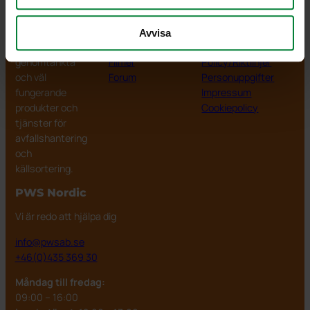
PWS Nordic
Media
Information
PWS utvecklar
Dokumentbibliotek
Kontakt
Avvisa
effektiva,
Bildbank
Om PWS
genomtänkta
Filmer
Policy/Riktlinjer
och väl
Forum
Personuppgifter
fungerande
Impressum
produkter och
Cookiepolicy
tjänster för
avfallshantering
och
källsortering.
PWS Nordic
Vi är redo att hjälpa dig
info@pwsab.se
+46(0)435 369 30
Måndag till fredag:
09:00 – 16:00