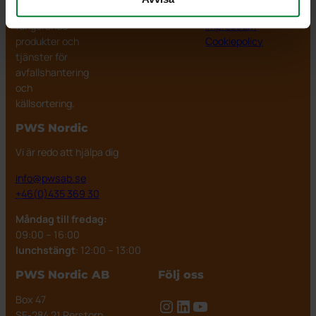
och väl
Forum
Personuppgifter
fungerande
Impressum
produkter och
Cookiepolicy
tjänster för
avfallshantering
och
källsortering.
PWS Nordic
Vi är redo att hjälpa dig
info@pwsab.se
+46(0)435 369 30
Måndag till fredag:
09:00 – 16:00
lunchstängt
: 12:00 – 13:00
PWS Nordic AB
Följ oss
Box 47
Instagram
LinkedIn
YouTube
SE-284 21 Perstorp