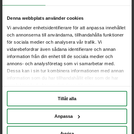
Artikelnummer 973119-15
Dekal med texten “Pant”, anpassad för
Denna webbplats använder cookies
källsorteringsmöbeln Royal C Eco.
Vi använder enhetsidentifierare för att anpassa innehållet
Perfekt passform för inkastöppning på
och annonserna till användarna, tillhandahålla funktioner
220×100 mm
för sociala medier och analysera vår trafik. Vi
Självhäftande med klister på baksida för
vidarebefordrar även sådana identifierare och annan
enkel applicering
information från din enhet till de sociala medier och
Text på både svenska och engelska – för
annons- och analysföretag som vi samarbetar med.
ökad tydlighet
Dessa kan i sin tur kombinera informationen med annan
information som du har tillhandahållit eller som de har
Jag vill få en offert
samlat in när du har använt deras tjänster.
Tillåt alla
PWS Nordic
Media
Information
Anpassa
PWS utvecklar
Dokumentbibliotek
Kontakt
effektiva,
Bildbank
Om PWS
genomtänkta
Filmer
Policy/Riktlinjer
Avvisa