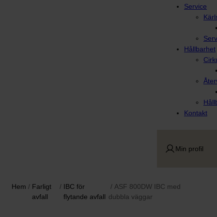
Service
Kärl
Serv
Hållbarhet
Cirk
Åter
Håll
Kontakt
Min profil
Hem
/
Farligt
/
IBC för
/ ASF 800DW IBC med
avfall
flytande avfall
dubbla väggar