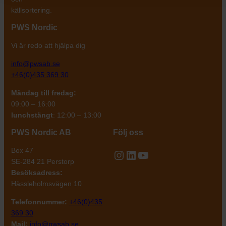
källsortering.
PWS Nordic
Vi är redo att hjälpa dig
info@pwsab.se
+46(0)435 369 30
Måndag till fredag:
09:00 – 16:00
lunchstängt
: 12:00 – 13:00
PWS Nordic AB
Följ oss
Box 47
Instagram
LinkedIn
YouTube
SE-284 21 Perstorp
Besöksadress:
Hässleholmsvägen 10
Telefonnummer:
+46(0)435
369 30
Mail:
info@pwsab.se