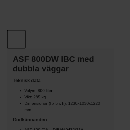
ASF 800DW IBC med
dubbla väggar
Teknisk data
Volym: 800 liter
Vikt: 285 kg
Dimensioner (l x b x h): 1230x1030x1220
mm
Godkännanden
ASF 800 DW – D/BAM0472/31A