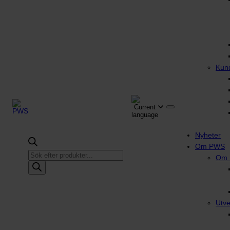
Kun
Nyheter
Om PWS
Produktsökning
Om
Utve