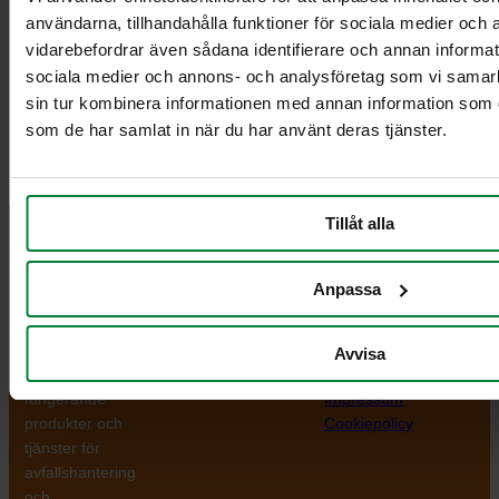
Märkning / dekaler
användarna, tillhandahålla funktioner för sociala medier och a
Färger
vidarebefordrar även sådana identifierare och annan informatio
sociala medier och annons- och analysföretag som vi samar
Galvaniserat stål
sin tur kombinera informationen med annan information som du 
Emaljerad utsida
som de har samlat in när du har använt deras tjänster.
Jag vill få en offert
Tillåt alla
PWS Nordic
Media
Information
Anpassa
PWS utvecklar
Dokumentbibliotek
Kontakt
effektiva,
Bildbank
Om PWS
genomtänkta
Filmer
Policy/Riktlinjer
Avvisa
och väl
Forum
Personuppgifter
fungerande
Impressum
produkter och
Cookiepolicy
tjänster för
avfallshantering
och