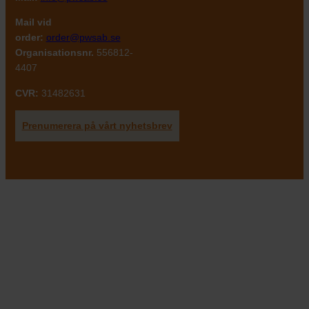
Mail vid
order:
order@pwsab.se
Organisationsnr.
556812-
4407
CVR:
31482631
Prenumerera på vårt nyhetsbrev