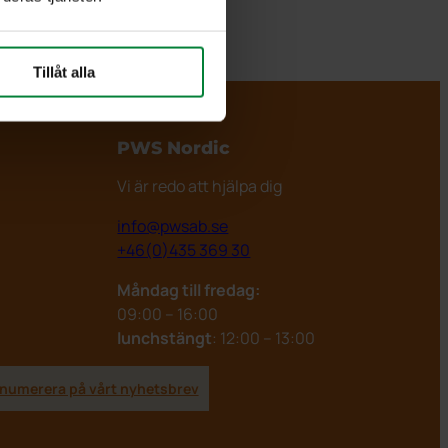
Tillåt alla
PWS Nordic
Vi är redo att hjälpa dig
info@pwsab.se
+46(0)435 369 30
Måndag till fredag:
09:00 – 16:00
lunchstängt
: 12:00 – 13:00
numerera på vårt nyhetsbrev