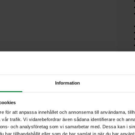
Mö
Information
Fä
cookies
e för att anpassa innehållet och annonserna till användarna, tillh
vår trafik. Vi vidarebefordrar även sådana identifierare och anna
Jag
nnons- och analysföretag som vi samarbetar med. Dessa kan i sin
har tillhandahållit eller som de har samlat in när du har använt 