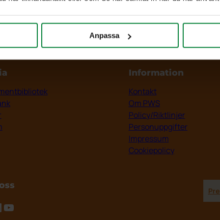
Anpassa
ia
Information
entbibliotek
Kontakt
ank
Om PWS
r
Policy/Riktlinjer
m
Personuppgifter
Impressum
Cookiepolicy
 oss
Pre
tagram
inkedIn
YouTube