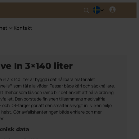
het
Kontakt
nser UWS
ve In 3×140 liter
ser fyrfackskärl
ser Purecolour®
ser källsortering inomhus
e in 3 x 140 liter är byggd i det hållbara materialet
elis® som tål alla väder. Passar både kärl och säckhållare.
tillbehör som lås och ramp blir det enkelt att hålla ordning
vfallet. Den borstade finishen tillsammans med valfria
 och DB-färger gör att den smälter snyggt in i vilken miljö
 helst. Gör avfallshanteringen både enklare och mer
ren.
knisk data