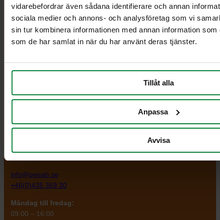
vidarebefordrar även sådana identifierare och annan informatio
PWS Nordic
Media
Information
sociala medier och annons- och analysföretag som vi samar
PWS utvecklar
Dokumentbibliotek
Kontakt
sin tur kombinera informationen med annan information som du 
effektiva,
Bildbank
Om PWS
som de har samlat in när du har använt deras tjänster.
genomtänkta
Filmer
Policy/Riktlinjer
och väl
Forum
Personuppgifter
fungerande
Impressum
produkter och
Cookiepolicy
Tillåt alla
tjänster för
avfallshantering
Anpassa
och
källsortering.
PWS Nordic
Avvisa
Vi är redo att hjälpa dig
info@pwsab.se
+46(0)435 369 30
Måndag till fredag:
09:00 – 16:00