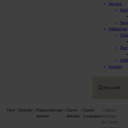
Service
Kärl
Serv
Hållbarhet
Cirk
Åter
Håll
Kontakt
Min profil
Hem
/
Dekaler
/
Papperskorgar
/
Canto
/
Canto
/ Dekal
dekaler
dekaler
Longopac
tidningar
för Canto