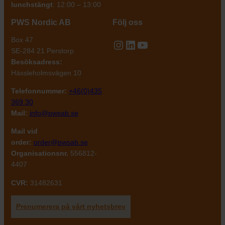
lunchstängt
: 12:00 – 13:00
PWS Nordic AB
Följ oss
Box 47
Instagram
LinkedIn
YouTube
SE-284 21 Perstorp
Besöksadress:
Hässleholmsvägen 10
Telefonnummer:
+46(0)435
369 30
Mail:
info@pwsab.se
Mail vid
order:
order@pwsab.se
Organisationsnr.
556812-
4407
CVR:
31482631
Prenumerera på vårt nyhetsbrev