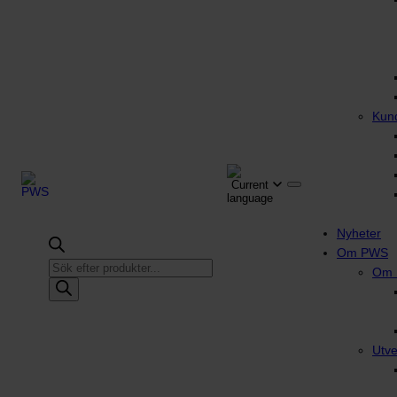
Kun
Nyheter
Om PWS
Produktsökning
Om
Utve