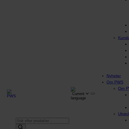
Kund
Nyheter
Om PWS
Om 
Utvec
Produktsökning