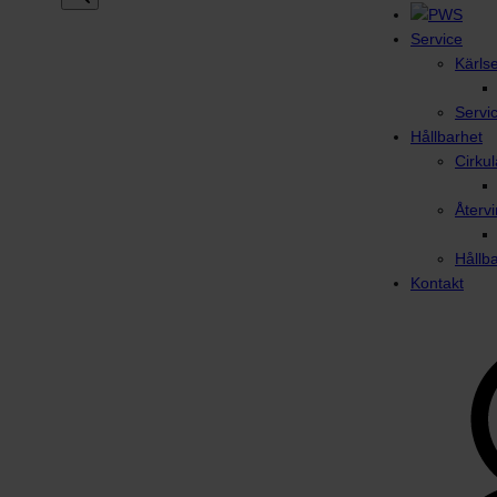
Service
Kärls
Servi
Hållbarhet
Cirku
Återvi
Hållb
Kontakt