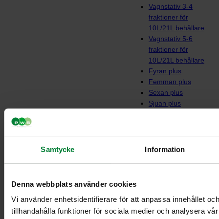
Vagnstativ 3-4
fraktioner för
10L/21L behållare
Vagnstativ 5-6
fraktioner för
10L/21L behållare
Fyran plus
Femman plus
Sexan plus
Sjuan plus
Fyran
Femman
Sjuan
Vagnar till behållare
Samtycke
Information
Denna webbplats använder cookies
Vi använder enhetsidentifierare för att anpassa innehållet oc
tillhandahålla funktioner för sociala medier och analysera vår 