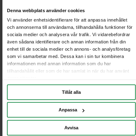
Volym: 110 liter
Färg: Vit
Denna webbplats använder cookies
Dimensioner: LxD 870×850 mm
Vi använder enhetsidentifierare för att anpassa innehållet
35 my
och annonserna till användarna, tillhandahålla funktioner för
sociala medier och analysera vår trafik. Vi vidarebefordrar
Jag vill få en offert
även sådana identifierare och annan information från din
enhet till de sociala medier och annons- och analysföretag
som vi samarbetar med. Dessa kan i sin tur kombinera
PWS Nordic
Media
Information
informationen med annan information som du har
tillhandahållit eller som de har samlat in när du har använt
PWS utvecklar
Dokumentbibliotek
Kontakt
deras tjänster.
effektiva,
Bildbank
Om PWS
genomtänkta
Filmer
Policy/Riktlinjer
Tillåt alla
och väl
Forum
Personuppgifter
fungerande
Impressum
produkter och
Cookiepolicy
Anpassa
tjänster för
avfallshantering
Avvisa
och
källsortering.