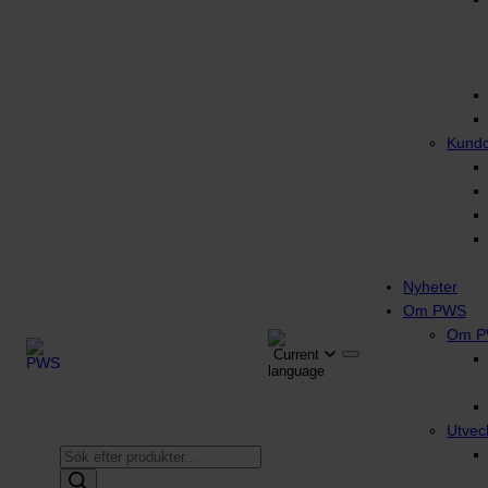
Kund
Nyheter
Om PWS
Om 
Utvec
Produktsökning