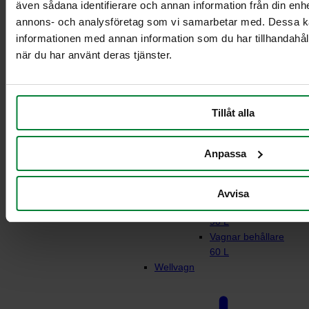
även sådana identifierare och annan information från din enhe
annons- och analysföretag som vi samarbetar med. Dessa ka
informationen med annan information som du har tillhandahåll
Rullstativ för
när du har använt deras tjänster.
matavfall
Vagn 21-29L
behållare
Tillåt alla
Vagn 2 x 21-29L
behållare
Vagnar behållare 2
Anpassa
x 60L
Vagnar behållare
90 L
Avvisa
Vagn behållare 2 x
90 L
Vagnar behållare
60 L
Wellvagn