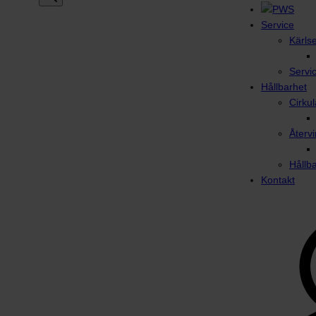
Service
Kärls
Servi
Hållbarhet
Cirku
Återvi
Hållb
Kontakt