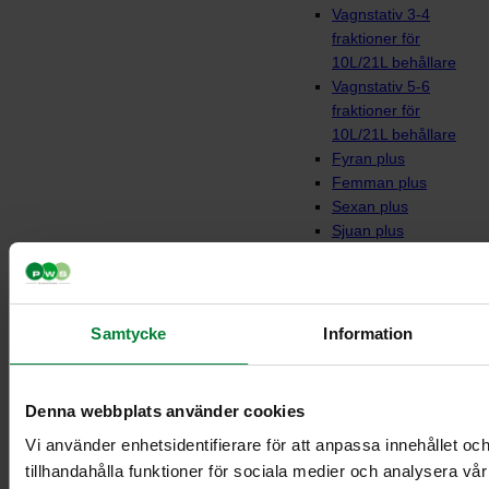
Vagnstativ 3-4
fraktioner för
10L/21L behållare
Vagnstativ 5-6
fraktioner för
10L/21L behållare
Fyran plus
Femman plus
Sexan plus
Sjuan plus
Fyran
Femman
Sjuan
Vagnar till behållare
Samtycke
Information
Denna webbplats använder cookies
Vi använder enhetsidentifierare för att anpassa innehållet oc
tillhandahålla funktioner för sociala medier och analysera vår 