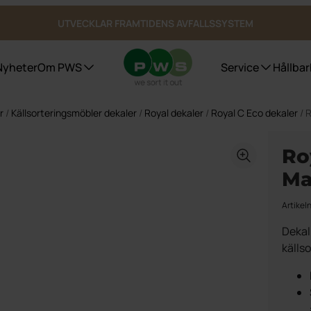
UTVECKLAR FRAMTIDENS AVFALLSSYSTEM
Nyheter
Om PWS
Service
Hållbar
r
/
Källsorteringsmöbler dekaler
/
Royal dekaler
/
Royal C Eco dekaler
/ 
Avfallskärl
Certifieringar, Kvalite och ergonomi
Purecolour®
Refere
Referen
Ro
Bio Select matavfall
Referen
Duo Select
Ma
Referen
Fyrfackskärl
Bottentömmande behållare
Artikel
Underjordsbehållare UWS
Dekal
Kärlgarage
källs
Publika platser