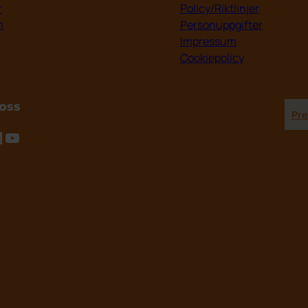
r
Policy/Riktlinjer
m
Personuppgifter
Impressum
Cookiepolicy
 oss
Pre
tagram
inkedIn
YouTube