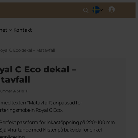
het
Kontakt
Royal C Eco dekal – Matavfall
nser UWS
ser fyrfackskärl
yal C Eco dekal –
ser Purecolour®
tavfall
ser källsortering inomhus
nummer 973119-11
 med texten “Matavfall”, anpassad för
orteringsmöbeln Royal C Eco.
Perfekt passform för inkastöppning på 220×100 mm
Självhäftande med klister på baksida för enkel
applicering