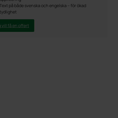
Text på både svenska och engelska – för ökad
tydlighet
 vill få en offert