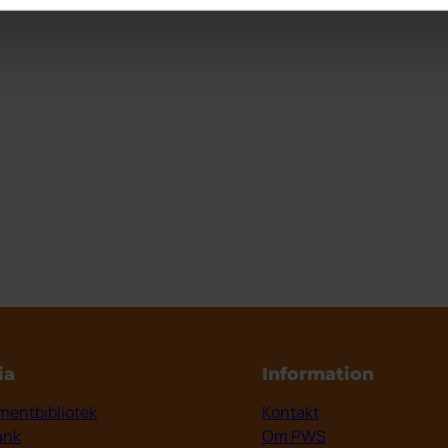
ia
Information
entbibliotek
Kontakt
ank
Om PWS