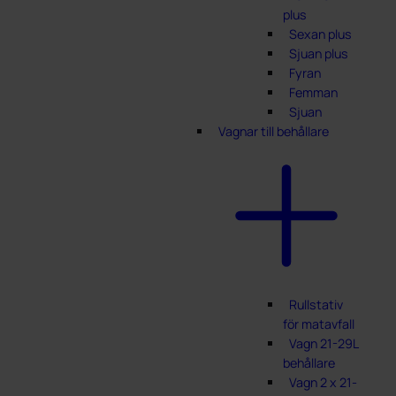
plus
Sexan plus
Sjuan plus
Fyran
Femman
Sjuan
Vagnar till behållare
Rullstativ
för matavfall
Vagn 21-29L
behållare
Vagn 2 x 21-