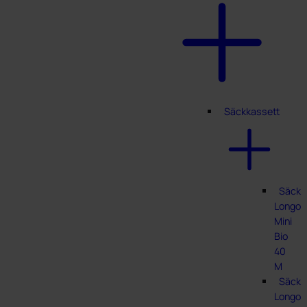
Säckkassett
Säckk
Longop
Mini
Bio
40
M
Säckk
Longop