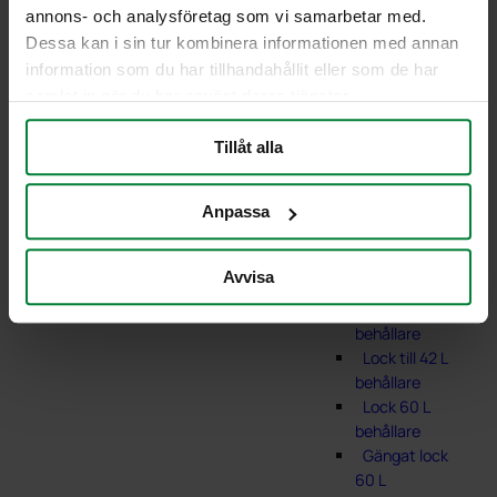
annons- och analysföretag som vi samarbetar med.
Dessa kan i sin tur kombinera informationen med annan
information som du har tillhandahållit eller som de har
samlat in när du har använt deras tjänster.
Tillåt alla
Lock till 7 L
behållare
Anpassa
Lock till 10 L
behållare
Avvisa
Lock till
21/29 L
behållare
Lock till 42 L
behållare
Lock 60 L
behållare
Gängat lock
60 L