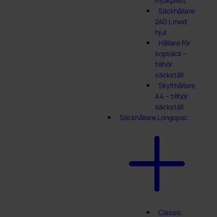
mjukplast
Säckhållare
240 L med
hjul
Hållare för
sopsäck –
tillhör
säckställ
Skylthållare
A4 – tillhör
säckställ
Säckhållare Longopac
Classic