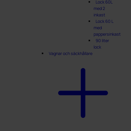
Lock 60L
med 2
inkast
Lock 60 L
med
pappersinkast
90 liter
lock
Vagnar och säckhållare