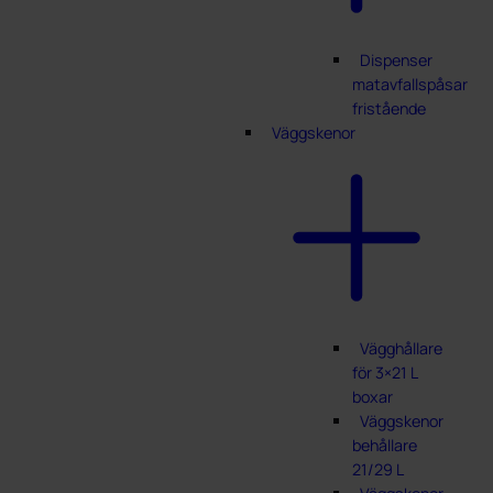
Dispenser
matavfallspåsar
fristående
Väggskenor
Vägghållare
för 3×21 L
boxar
Väggskenor
behållare
21/29 L