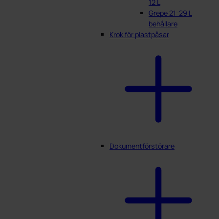
12 L
Grepe 21-29 L
behållare
Krok för plastpåsar
Dokumentförstörare