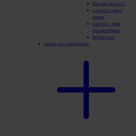
Gängat lock 60 L
Lock 60L med 2
inkast
Lock 60 L med
pappersinkast
90 liter lock
Vagnar och säckhållare