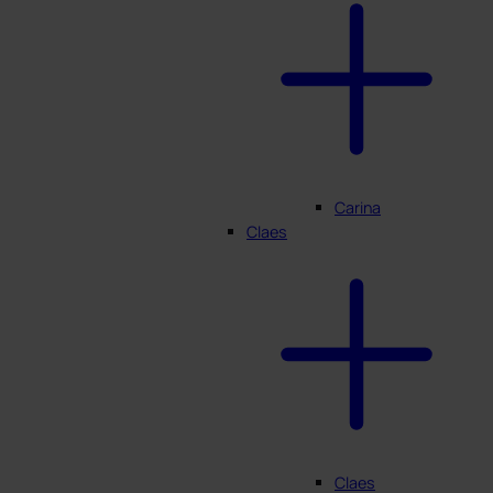
Carina
Claes
Claes