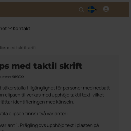
het
Kontakt
lips med taktil skrift
nser UWS
ser fyrfackskärl
ips med taktil skrift
ser Purecolour®
ser källsortering inomhus
lnummer 9890XX
tt säkerställa tillgänglighet för personer med nedsatt
n clipsen tillverkas med upphöjd taktil text, vilket
lättar identifieringen med känseln.
tila clipsen finns i två varianter:
Variant 1: Prägling dvs upphöjd text i plasten på