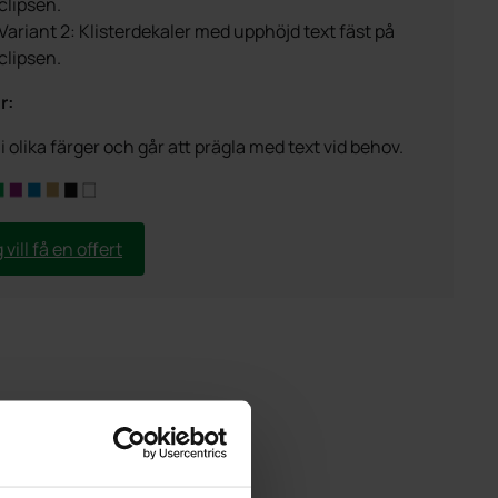
clipsen.
Variant 2: Klisterdekaler med upphöjd text fäst på
clipsen.
r:
i olika färger och går att prägla med text vid behov.
 vill få en offert