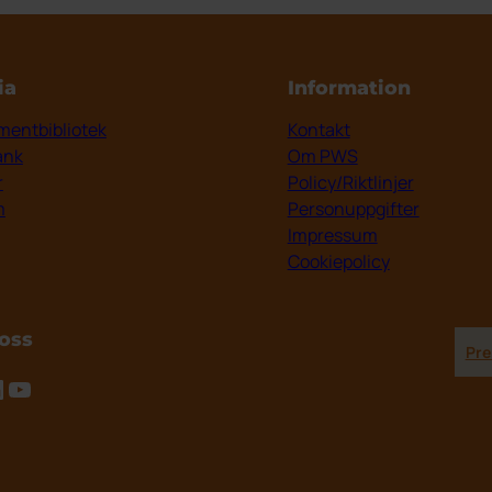
ia
Information
entbibliotek
Kontakt
ank
Om PWS
r
Policy/Riktlinjer
m
Personuppgifter
Impressum
Cookiepolicy
 oss
Pre
tagram
inkedIn
YouTube