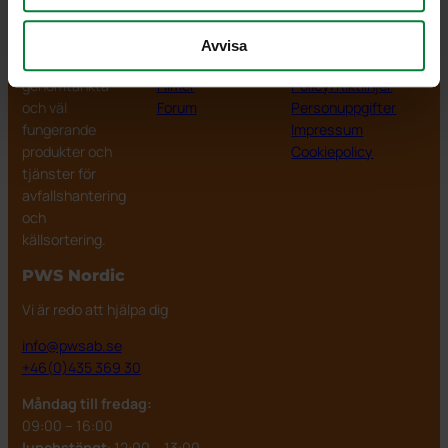
PWS Nordic
Media
Information
PWS utvecklar
Dokumentbibliotek
Kontakt
Avvisa
effektiva,
Bildbank
Om PWS
genomtänkta
Filmer
Policy/Riktlinjer
och väl
Forum
Personuppgifter
fungerande
Impressum
produkter och
Cookiepolicy
tjänster för
avfallshantering
och
källsortering.
PWS Nordic
Vi är redo att hjälpa dig
info@pwsab.se
+46(0)435 369 30
Måndag till fredag:
09:00 – 16:00
lunchstängt
: 12:00 – 13:00