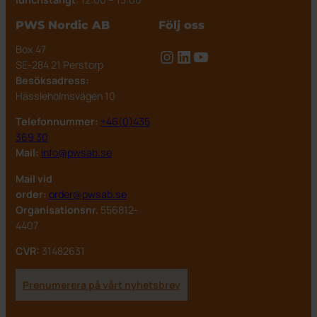
PWS Nordic AB
Följ oss
Box 47
Instagram
LinkedIn
YouTube
SE-284 21 Perstorp
Besöksadress:
Hässleholmsvägen 10
Telefonnummer:
+46(0)435
369 30
Mail:
info@pwsab.se
Mail vid
order:
order@pwsab.se
Organisationsnr.
556812-
4407
CVR:
31482631
Prenumerera på vårt nyhetsbrev