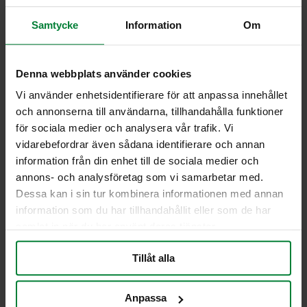
Teknisk data
Samtycke
Information
Om
Volym: 50 liter
Vikt komplett: 59 kg
Denna webbplats använder cookies
Tömning: Innerbehållare, används med eller
utan säck
Vi använder enhetsidentifierare för att anpassa innehållet
Material: Rostfri ståltopp/galvaniserat och
och annonserna till användarna, tillhandahålla funktioner
målat stål
för sociala medier och analysera vår trafik. Vi
Dimensioner h x b x d: 740 x Ø 440 mm
vidarebefordrar även sådana identifierare och annan
Med askkopp
information från din enhet till de sociala medier och
Ergonomisk tömning via dörr
annons- och analysföretag som vi samarbetar med.
Färger
Dessa kan i sin tur kombinera informationen med annan
information som du har tillhandahållit eller som de har
Alla RAL- och DB-färger är möjliga
samlat in när du har använt deras tjänster.
Jag vill få en offert
Tillåt alla
Anpassa