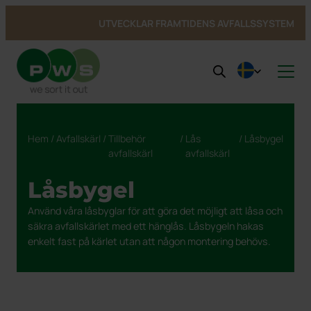
UTVECKLAR FRAMTIDENS AVFALLSSYSTEM
Produkter
Nyheter
Våra produkter
Hem
/
Avfallskärl
/
Tillbehör
/
Lås
/ Låsbygel
Om PWS
Inspiration
Se alla produkter →
avfallskärl
avfallskärl
Service
Kundcase
Om PWS
Inomhus
Avfallskärl
Hållbarhet
Utvecklat i Norden
Kärlservice
Avfallskärl
Bottentömmande behållare
Referenser UWS
PWS stöttar Team Rynkeby
Bio Select matavfall
Låsbygel
Kontakt
Service och reparation
Cirkulär ekonomi
Bottentömmande behållare
Kärlgarage
Referenser fyrfackskärl
Spontanansökan
Certifieringar, Kvalite och ergonomi
Cirkulär strategi
Duo Select
Underjordsbehållare UWS
Återvinning av kärl
Kärlskåp
Publika platser
Referenser Purecolour®
Från avfall till resurs
Fyrfackskärl
Använd våra låsbyglar för att göra det möjligt att låsa och
säkra avfallskärlet med ett hänglås. Låsbygeln hakas
Hållbarhetsrapport
Papperskorgar
Referenser källsortering inomhus
Purecolour®
enkelt fast på kärlet utan att någon montering behövs.
Farligt avfall
Min profil
Dekaler