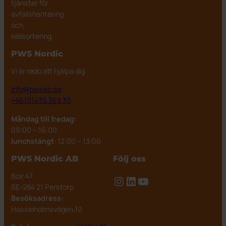
tjänster för
130×170 mm
Ivar Dekaler – Pant
avfallshantering
Multi dekaler – Plastförpackningar
Dekal för Färgat glas, 130×170 mm
och
200mm
källsortering.
Dekal för Restavfall, 130×170 mm
Multi dekaler – Restavfall
PWS Nordic
Dekal för Matavfall, 130×170 mm
Multi dekaler – Restavfall 200mm
Vi är redo att hjälpa dig
info@pwsab.se
+46(0)435 369 30
Måndag till fredag:
09:00 – 16:00
lunchstängt
: 12:00 – 13:00
PWS Nordic AB
Följ oss
Box 47
Instagram
LinkedIn
YouTube
SE-284 21 Perstorp
Besöksadress:
Hässleholmsvägen 10