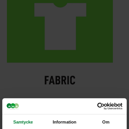
Dekal för Textil,
Samtycke
Information
Om