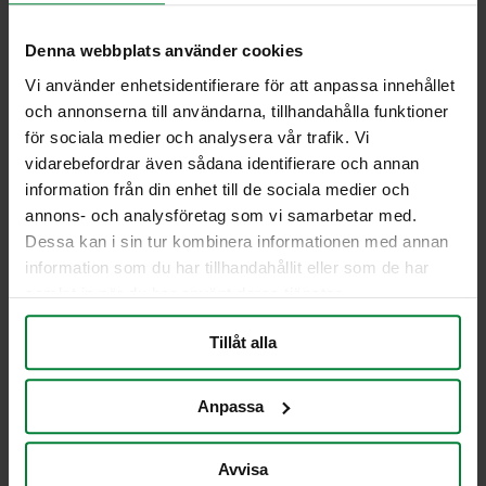
130×170 mm
Artikelnummer 973175
Denna webbplats använder cookies
Källsorteringsdekal med antiklotterlaminat, som
Vi använder enhetsidentifierare för att anpassa innehållet
hjälper användare att enkelt identifiera behållaren
och annonserna till användarna, tillhandahålla funktioner
för textil.
för sociala medier och analysera vår trafik. Vi
vidarebefordrar även sådana identifierare och annan
Mått: 130×170 mm
information från din enhet till de sociala medier och
Självhäftande baksida för enkel applicering.
annons- och analysföretag som vi samarbetar med.
Dessa kan i sin tur kombinera informationen med annan
Jag vill få en offert
information som du har tillhandahållit eller som de har
samlat in när du har använt deras tjänster.
Tillåt alla
PWS Nordic
Media
Information
PWS utvecklar
Dokumentbibliotek
Kontakt
Anpassa
effektiva,
Bildbank
Om PWS
genomtänkta
Filmer
Policy/Riktlinjer
Avvisa
och väl
Forum
Personuppgifter