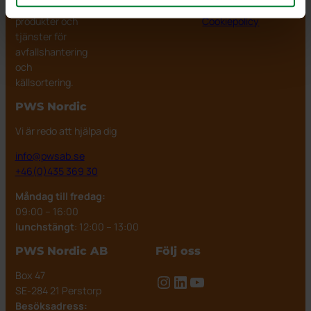
fungerande
Impressum
produkter och
Cookiepolicy
tjänster för
avfallshantering
och
källsortering.
PWS Nordic
Vi är redo att hjälpa dig
info@pwsab.se
+46(0)435 369 30
Måndag till fredag:
09:00 – 16:00
lunchstängt
: 12:00 – 13:00
PWS Nordic AB
Följ oss
Box 47
Instagram
LinkedIn
YouTube
SE-284 21 Perstorp
Besöksadress: