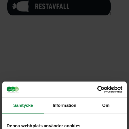
UWS Sidodekal –
Samtycke
Information
Om
Restavfall
Artikelnummer PWS047
Denna webbplats använder cookies