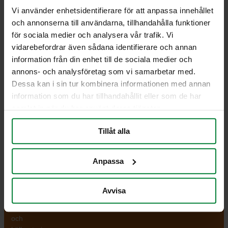
Designad för att fästas längs med sidan av UWS
Vi använder enhetsidentifierare för att anpassa innehållet
inkasten, hjälper denna dekal användare att enkelt
och annonserna till användarna, tillhandahålla funktioner
identifiera avfall för restavfall. Slitstark och
för sociala medier och analysera vår trafik. Vi
väderbeständig för långvarig användning.
vidarebefordrar även sådana identifierare och annan
information från din enhet till de sociala medier och
Jag vill få en offert
annons- och analysföretag som vi samarbetar med.
Dessa kan i sin tur kombinera informationen med annan
information som du har tillhandahållit eller som de har
samlat in när du har använt deras tjänster.
PWS Nordic
Media
Information
PWS utvecklar
Dokumentbibliotek
Kontakt
Tillåt alla
effektiva,
Bildbank
Om PWS
genomtänkta
Filmer
Policy/Riktlinjer
Anpassa
och väl
Forum
Personuppgifter
fungerande
Impressum
produkter och
Cookiepolicy
Avvisa
tjänster för
avfallshantering
och