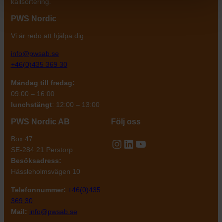
källsortering.
PWS Nordic
Vi är redo att hjälpa dig
info@pwsab.se
+46(0)435 369 30
Måndag till fredag:
09:00 – 16:00
lunchstängt
: 12:00 – 13:00
PWS Nordic AB
Följ oss
Box 47
Instagram
LinkedIn
YouTube
SE-284 21 Perstorp
Besöksadress:
Hässleholmsvägen 10
Telefonnummer:
+46(0)435
369 30
Mail:
info@pwsab.se