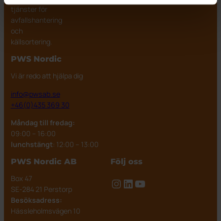
tjänster för
avfallshantering
och
källsortering.
PWS Nordic
Vi är redo att hjälpa dig
info@pwsab.se
+46(0)435 369 30
Måndag till fredag:
09:00 – 16:00
lunchstängt
: 12:00 – 13:00
PWS Nordic AB
Följ oss
Box 47
Instagram
LinkedIn
YouTube
SE-284 21 Perstorp
Besöksadress:
Hässleholmsvägen 10