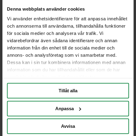
Denna webbplats använder cookies
Skylt i aluminium för färgat glas, designad för UWS
underjordsbehållare. Tillverkad av hållbar 0,5 mm
Vi använder enhetsidentifierare för att anpassa innehållet
aluminium, vilket gör den vädertålig och långvarig.
och annonserna till användarna, tillhandahålla funktioner
Måtten är 210 x 300 mm, och skylten följer nordisk
för sociala medier och analysera vår trafik. Vi
standard för tydlig och effektiv märkning.
vidarebefordrar även sådana identifierare och annan
Mått: 210 x 300 mm
information från din enhet till de sociala medier och
annons- och analysföretag som vi samarbetar med.
Jag vill få en offert
Dessa kan i sin tur kombinera informationen med annan
information som du har tillhandahållit eller som de har
samlat in när du har använt deras tjänster.
Tillåt alla
PWS Nordic
Media
Information
PWS utvecklar
Dokumentbibliotek
Kontakt
effektiva,
Bildbank
Om PWS
Anpassa
genomtänkta
Filmer
Policy/Riktlinjer
och väl
Forum
Personuppgifter
Avvisa
fungerande
Impressum
produkter och
Cookiepolicy