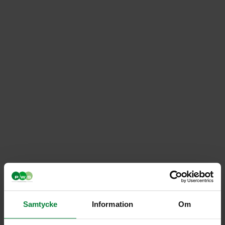
Skylt aluminium –
Färgat glas
Samtycke
Information
Om
Artikelnummer PWS061