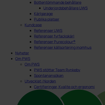
Bottentömmande behållare
Underjordsbehållare UWS
Kärlgarage
Publika platser
Kundcase
Referenser UWS
Referenser fyrfackskärl
Referenser Purecolour®
Referenser källsortering inomhus
Nyheter
Om PWS
Om PWS
PWS stöttar Team Rynkeby
Spontanansökan
Utvecklat i Norden
Certifieringar, Kvalite och ergonomi