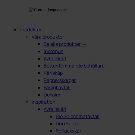
Produkter
Våra produkter
ing
Se alla produkter →
Inomhus
Avfallskärl
Bottentömmande behållare
Kärlskåp
Papperskorgar
Farligt avfall
Dekaler
Inspiration
Avfallskärl
Bio Select matavfall
Duo Select
Fyrfackskärl