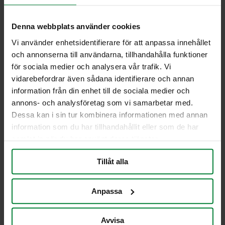
130×170 mm
Denna webbplats använder cookies
Artikelnummer 973155
Vi använder enhetsidentifierare för att anpassa innehållet
Källsorteringsdekal med antiklotterlaminat, som
och annonserna till användarna, tillhandahålla funktioner
hjälper användare att enkelt identifiera behållaren
för metallförpackningar.
för sociala medier och analysera vår trafik. Vi
vidarebefordrar även sådana identifierare och annan
Mått: 130×170 mm
information från din enhet till de sociala medier och
Självhäftande baksida för enkel applicering.
annons- och analysföretag som vi samarbetar med.
Dessa kan i sin tur kombinera informationen med annan
Jag vill få en offert
information som du har tillhandahållit eller som de har
samlat in när du har använt deras tjänster.
Tillåt alla
PWS Nordic
Media
Information
PWS utvecklar
Dokumentbibliotek
Kontakt
Anpassa
effektiva,
Bildbank
Om PWS
genomtänkta
Filmer
Policy/Riktlinjer
Avvisa
och väl
Forum
Personuppgifter