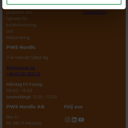
fungerande
Impressum
produkter och
Cookiepolicy
tjänster för
avfallshantering
och
källsortering.
PWS Nordic
Vi är redo att hjälpa dig
info@pwsab.se
+46(0)435 369 30
Måndag till fredag:
09:00 – 16:00
lunchstängt
: 12:00 – 13:00
PWS Nordic AB
Följ oss
Box 47
Instagram
LinkedIn
YouTube
SE-284 21 Perstorp