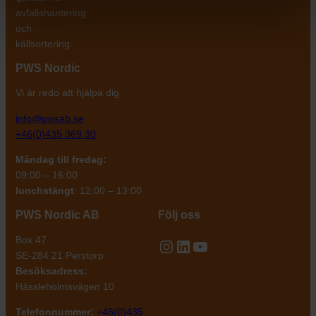
avfallshantering
och
källsortering.
PWS Nordic
Vi är redo att hjälpa dig
info@pwsab.se
+46(0)435 369 30
Måndag till fredag:
09:00 – 16:00
lunchstängt
: 12:00 – 13:00
PWS Nordic AB
Följ oss
Box 47
Instagram
LinkedIn
YouTube
SE-284 21 Perstorp
Besöksadress:
Hässleholmsvägen 10
Telefonnummer:
+46(0)435