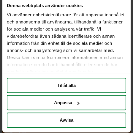
PWS tillhandahåller taktil skrift på till exempel
Denna webbplats använder cookies
skyltar. Detta för att även synskadade ska kunna
Vi använder enhetsidentifierare för att anpassa innehållet
läsa texten. Taktil skrift är skrift som vi läser genom
och annonserna till användarna, tillhandahålla funktioner
beröring, med fingertopparna. Braille har länge varit
för sociala medier och analysera vår trafik. Vi
den dominerande taktila skriften.
vidarebefordrar även sådana identifierare och annan
Jag vill se alternativet taktil skrift på Clips
information från din enhet till de sociala medier och
annons- och analysföretag som vi samarbetar med.
Jag vill få en offert
Dessa kan i sin tur kombinera informationen med annan
information som du har tillhandahållit eller som de har
samlat in när du har använt deras tjänster.
PWS Nordic
Media
Information
Tillåt alla
PWS utvecklar
Dokumentbibliotek
Kontakt
effektiva,
Bildbank
Om PWS
Anpassa
genomtänkta
Filmer
Policy/Riktlinjer
och väl
Forum
Personuppgifter
fungerande
Impressum
Avvisa
produkter och
Cookiepolicy
tjänster för