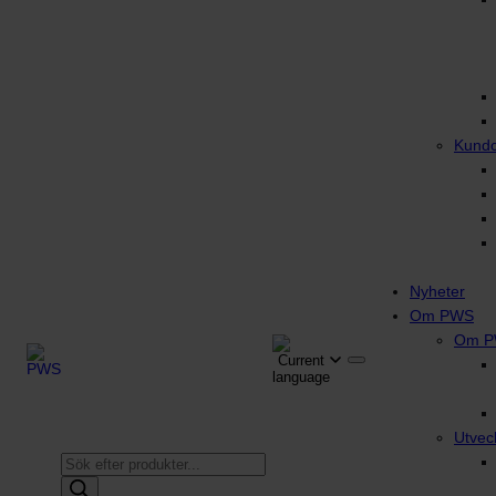
Kund
Nyheter
Om PWS
Om 
Utvec
Produktsökning