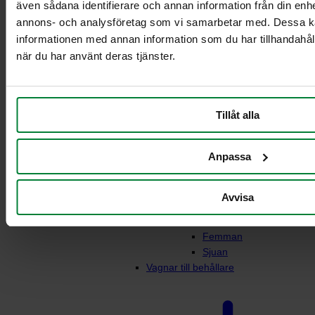
även sådana identifierare och annan information från din enhe
annons- och analysföretag som vi samarbetar med. Dessa ka
informationen med annan information som du har tillhandahåll
när du har använt deras tjänster.
Vagnstativ 3-4
fraktioner för 10L/21L
behållare
Vagnstativ 5-6
Tillåt alla
fraktioner för 10L/21L
behållare
Anpassa
Fyran plus
Femman plus
Sexan plus
Avvisa
Sjuan plus
Fyran
Femman
Sjuan
Vagnar till behållare