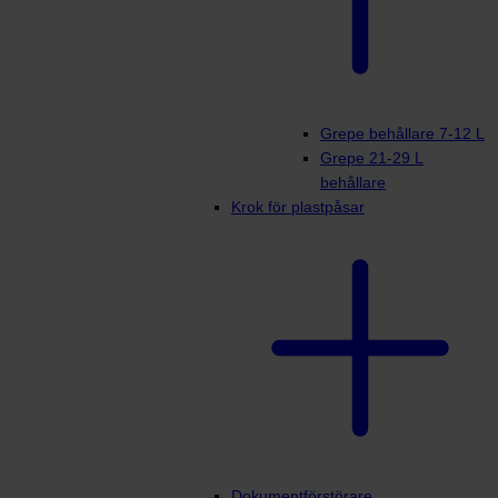
Grepe behållare 7-12 L
Grepe 21-29 L
behållare
Krok för plastpåsar
Dokumentförstörare