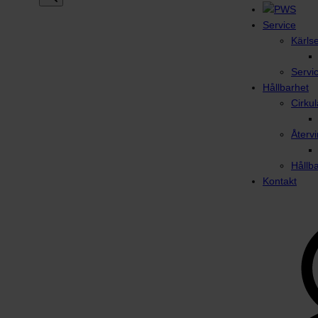
Service
Kärls
Servi
Hållbarhet
Cirku
Återvi
Hållb
Kontakt