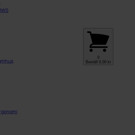
e
 UWS
0
nomhus
Beställ
0,00
kr
 ergonomi