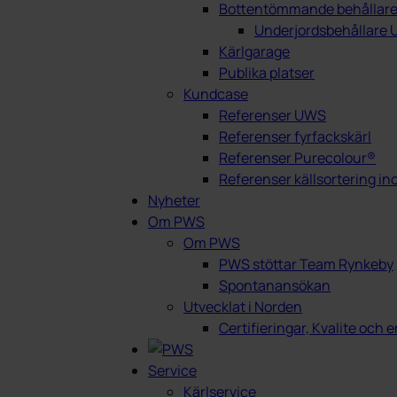
Bottentömmande behållar
Underjordsbehållare
Kärlgarage
Publika platser
Kundcase
Referenser UWS
Referenser fyrfackskärl
Referenser Purecolour®
Referenser källsortering i
Nyheter
Om PWS
Om PWS
PWS stöttar Team Rynkeby
Spontanansökan
Utvecklat i Norden
Certifieringar, Kvalite och
Service
Kärlservice