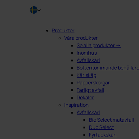
Produkter
Våra produkter
ing
Se alla produkter →
Inomhus
Avfallskärl
Bottentömmande behållar
Kärlskåp
Papperskorgar
Farligt avfall
Dekaler
Inspiration
Avfallskärl
Bio Select matavfall
Duo Select
Fyrfackskärl