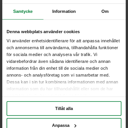
Tömning: Genom sug
Inkastpelare, material: Rostfritt/galvaniserat
Samtycke
Information
Om
pulverlackerat stål
Inkastpelare, dimensioner: h x b x d: 902 x
304 x 304 mm
Denna webbplats använder cookies
Underjordbehållare, material: Galvaniserat
stål
Vi använder enhetsidentifierare för att anpassa innehållet
Underjordbehållare, dimensioner: h x b x d:
och annonserna till användarna, tillhandahålla funktioner
927–1242 x 1110–910 mm
för sociala medier och analysera vår trafik. Vi
vidarebefordrar även sådana identifierare och annan
Möjliga tillbehör
information från din enhet till de sociala medier och
Justering av lutning på inkastdelen
annons- och analysföretag som vi samarbetar med.
Färger
Dessa kan i sin tur kombinera informationen med annan
information som du har tillhandahållit eller som de har
Alla RAL- och DB-färger är möjliga
samlat in när du har använt deras tjänster.
Jag vill få en offert
Tillåt alla
Anpassa