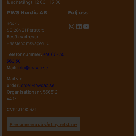
lunchstängt
: 12:00 – 13:00
PWS Nordic AB
Följ oss
Box 47
Instagram
LinkedIn
YouTube
SE-284 21 Perstorp
Besöksadress:
Hässleholmsvägen 10
Telefonnummer:
+46(0)435
369 30
Mail:
info@pwsab.se
Mail vid
order:
order@pwsab.se
Organisationsnr.
556812-
4407
CVR:
31482631
Prenumerera på vårt nyhetsbrev