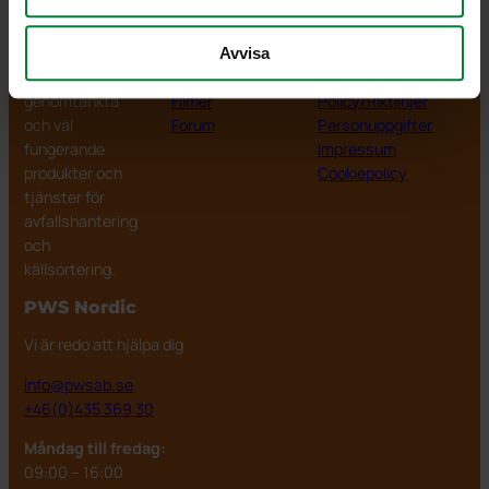
PWS Nordic
Media
Information
PWS utvecklar
Dokumentbibliotek
Kontakt
Avvisa
effektiva,
Bildbank
Om PWS
genomtänkta
Filmer
Policy/Riktlinjer
och väl
Forum
Personuppgifter
fungerande
Impressum
produkter och
Cookiepolicy
tjänster för
avfallshantering
och
källsortering.
PWS Nordic
Vi är redo att hjälpa dig
info@pwsab.se
+46(0)435 369 30
Måndag till fredag:
09:00 – 16:00