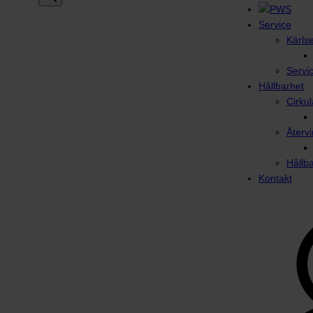
Service
Kärls
Servi
Hållbarhet
Cirku
Återvi
Hållb
Kontakt