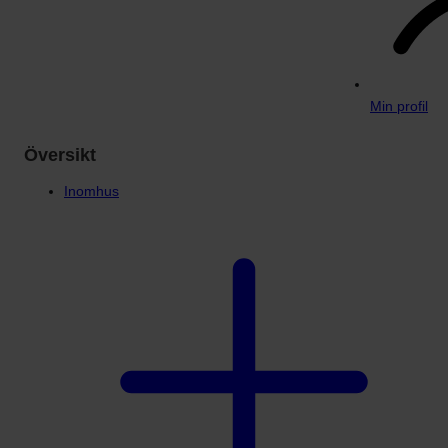
Min profil
Översikt
Inomhus