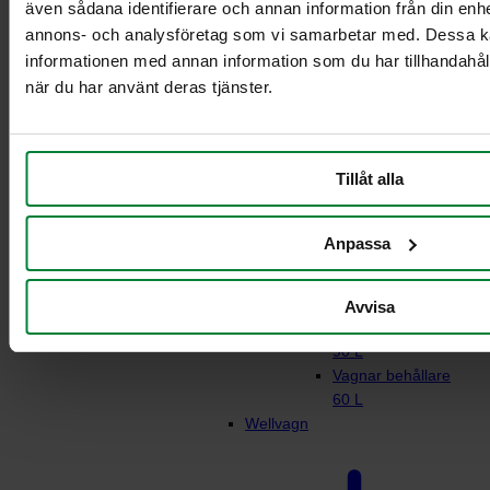
även sådana identifierare och annan information från din enhe
annons- och analysföretag som vi samarbetar med. Dessa ka
informationen med annan information som du har tillhandahåll
Rullstativ för
när du har använt deras tjänster.
matavfall
Vagn 21-29L
behållare
Tillåt alla
Vagn 2 x 21-29L
behållare
Vagnar behållare 2
Anpassa
x 60L
Vagnar behållare
90 L
Avvisa
Vagn behållare 2 x
90 L
Vagnar behållare
60 L
Wellvagn