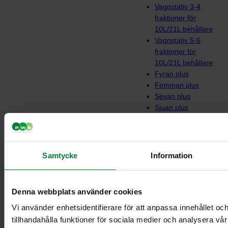
Vagnstativ 3-4
fraktioner för
10L/21L behållare
Vagnstativ 5-6
fraktioner för
10L/21L behållare
Fyran plus
Femman plus
Sexan plus
Sjuan plus
Fyran
Femman
Sjuan
Vagnar till behållare
Samtycke
Information
Denna webbplats använder cookies
Vi använder enhetsidentifierare för att anpassa innehållet oc
tillhandahålla funktioner för sociala medier och analysera vår 