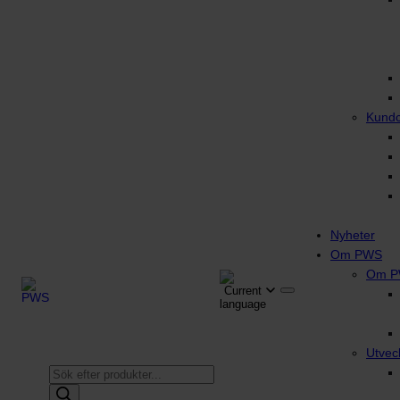
Kund
Nyheter
Om PWS
Om 
Utvec
Produktsökning