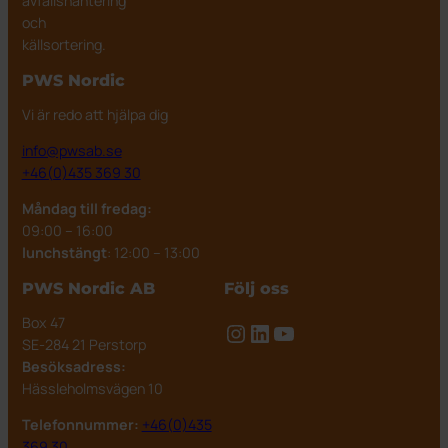
avfallshantering
och
källsortering.
PWS Nordic
Vi är redo att hjälpa dig
info@pwsab.se
+46(0)435 369 30
Måndag till fredag:
09:00 – 16:00
lunchstängt
: 12:00 – 13:00
PWS Nordic AB
Följ oss
Box 47
Instagram
LinkedIn
YouTube
SE-284 21 Perstorp
Besöksadress:
Hässleholmsvägen 10
Telefonnummer:
+46(0)435
369 30