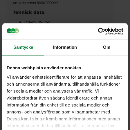
Artikelnummer 8096 000 XXX
Teknisk data
Volym: 29 liter
Dimensioner (lxbxh): 374 x 265 x 400 mm
Material: Plast (återvinningsbar PP)
Möjliga tillbehör
Samtycke
Information
Om
Lock
Handtag för enkel transport
Kopp 1 liter
Denna webbplats använder cookies
2-liters behållare
Vi använder enhetsidentifierare för att anpassa innehållet
Märkning / dekaler
och annonserna till användarna, tillhandahålla funktioner
Väggskenor,
länk till väggskenor här
för sociala medier och analysera vår trafik. Vi
Färger
vidarebefordrar även sådana identifierare och annan
information från din enhet till de sociala medier och
Lagervara Grå, vit och röd.
annons- och analysföretag som vi samarbetar med.
Dessa kan i sin tur kombinera informationen med annan
information som du har tillhandahållit eller som de har