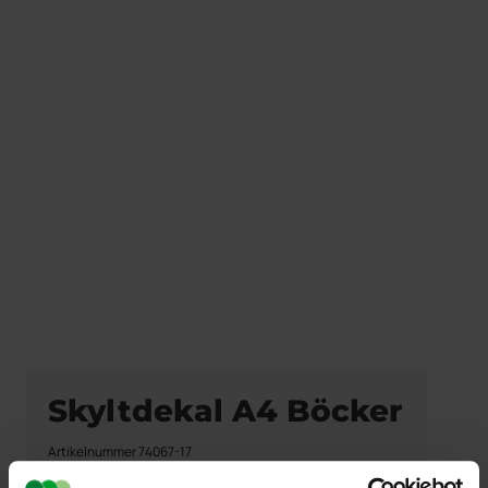
Skyltdekal A4 Böcker
Artikelnummer 74067-17
Skylt i A4 storlek