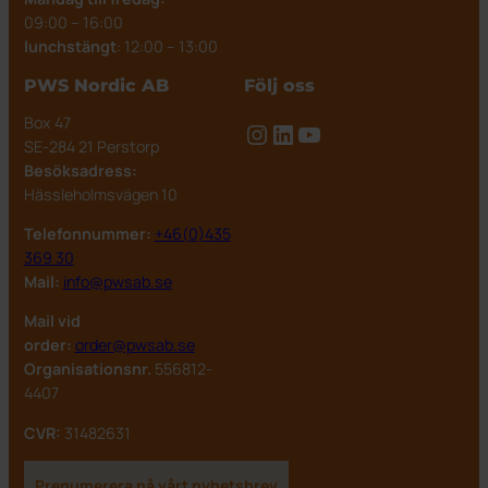
09:00 – 16:00
lunchstängt
: 12:00 – 13:00
PWS Nordic AB
Följ oss
Box 47
Instagram
LinkedIn
YouTube
SE-284 21 Perstorp
Besöksadress:
Hässleholmsvägen 10
Telefonnummer:
+46(0)435
369 30
Mail:
info@pwsab.se
Mail vid
order:
order@pwsab.se
Organisationsnr.
556812-
4407
CVR:
31482631
Prenumerera på vårt nyhetsbrev