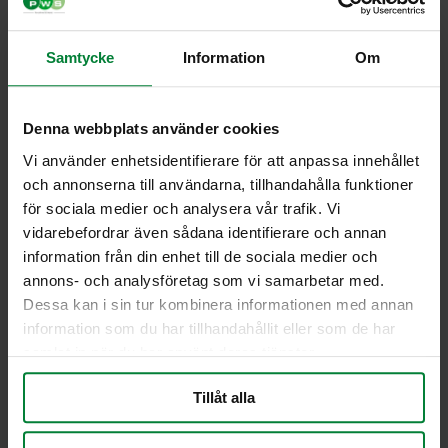
Matt vit lätt polypropenark med unik
bubbelkonstruktion
Samtycke
Information
Om
Miljövänlig, återvinningsbar, låg
egenvikt, UV-resistent och tål
lösningsmedel.
Denna webbplats använder cookies
Tjocklek 3 mm
Mått: 210×297 mm
Vi använder enhetsidentifierare för att anpassa innehållet
och annonserna till användarna, tillhandahålla funktioner
Användningsområden:
för sociala medier och analysera vår trafik. Vi
Exteriör skyltar
vidarebefordrar även sådana identifierare och annan
Displayer
information från din enhet till de sociala medier och
Hängande skyltar
annons- och analysföretag som vi samarbetar med.
Miljöfördelar:
Dessa kan i sin tur kombinera informationen med annan
information som du har tillhandahållit eller som de har
Innehåller ingen PVC
samlat in när du har använt deras tjänster.
Lätta att återvinna
Tillåt alla
Jag vill få en offert