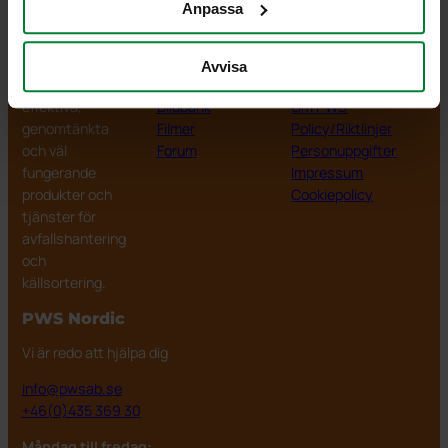
Anpassa
PWS Nordic
Media
Information
Avvisa
PWS utvecklar
Dokumentbibliotek
Kontakt
effektiva,
Bildbank
Om PWS
genomtänkta
Filmer
Policy/Riktlinjer
och väl
Forum
Personuppgifter
fungerande
Impressum
produkter och
Cookiepolicy
tjänster för
avfallshantering
och
källsortering.
PWS Nordic
Vi är redo att hjälpa dig
info@pwsab.se
+46(0)435 369 30
Måndag till fredag: