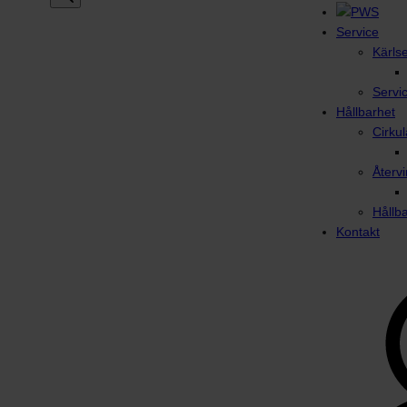
Service
Kärls
Servi
Hållbarhet
Cirku
Återvi
Hållb
Kontakt