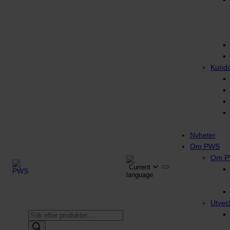
Kund
Nyheter
Om PWS
Om 
Utvec
Produktsökning