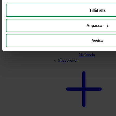
Tillåt alla
Anpassa
Avvisa
Dispenser
matavfallspåsar
fristående
Väggskenor