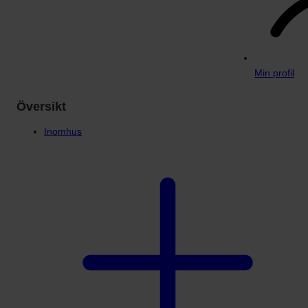
Min profil
Översikt
Inomhus