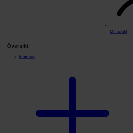
Min profil
Översikt
Inomhus