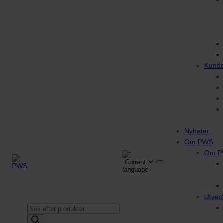
Kund
Nyheter
Om PWS
Om 
Utvec
Produktsökning