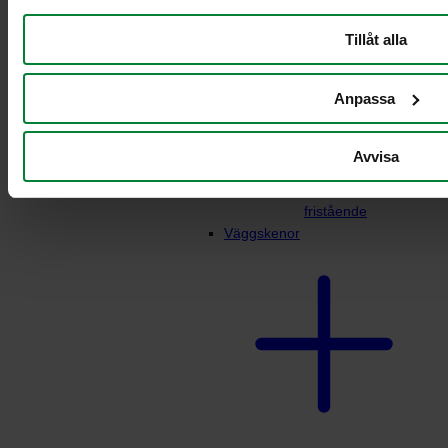
Tillåt alla
Anpassa
Avvisa
Dispenser
matavfallspåsar
fristående
Väggskenor