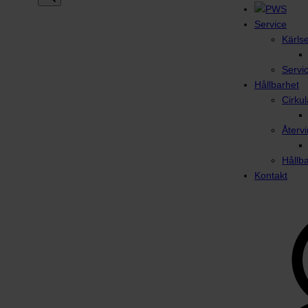
Service
Kärls
Servi
Hållbarhet
Cirku
Återvi
Hållb
Kontakt